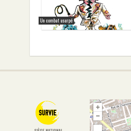
Un combat usurpé
+
−
SIÈGE NATIONAL