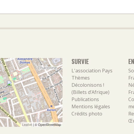
SURVIE
E
L'association
Pays
So
Thèmes
Fr
Décolonisons !
Né
(Billets d’Afrique)
Fr
Publications
Co
Mentions légales
m
Crédits photo
Re
Œu
Leaflet
| ©
OpenStreetMap