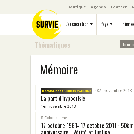
Boutique
Agenda
Contact
N
L'association
Pays
Thème
Thématiques
En ce 
Mémoire
282 - novembre 2018
Décolonisons ! (Billets d’Afrique)
La part d’hypocrisie
1er novembre 2018
Colonialisme
17 octobre 1961- 17 octobre 2011 : 50è
anniversaire - Vérité et Justice