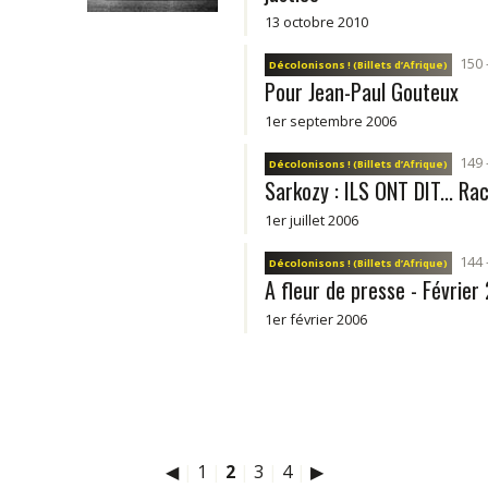
13 octobre 2010
150 
Décolonisons ! (Billets d’Afrique)
Pour Jean-Paul Gouteux
1er septembre 2006
149 -
Décolonisons ! (Billets d’Afrique)
Sarkozy : ILS ONT DIT... Ra
1er juillet 2006
144 
Décolonisons ! (Billets d’Afrique)
A fleur de presse - Févrie
1er février 2006
◀
|
1
|
2
|
3
|
4
|
▶