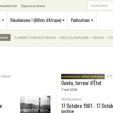
ewsletter
Espace presse
s
Décolonisons ! (Billets d’Afrique)
Publications
moment
SOMMETS AFRIQUE-FRANCE
•
NÉOCOLONIALISME
•
FRANCE
•
CO
Brève
277 
Décolonisons ! (Billets d’Afrique)
Ouvéa, terreur d’État
7 mai 2018
Mobilisations
me
17 Octobre 1961 - 17 Octob
justice