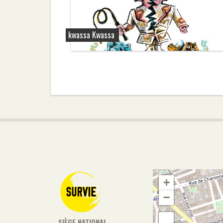
kwassa Kwassa
+
−
SIÈGE NATIONAL