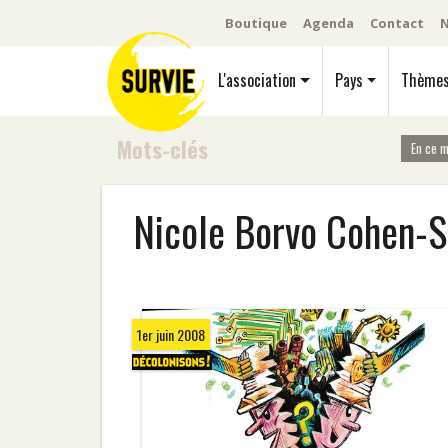
Boutique
Agenda
Contact
N
L'association
Pays
Thème
Mots-clés
En ce 
Nicole Borvo Cohen-S
1er juin 2008