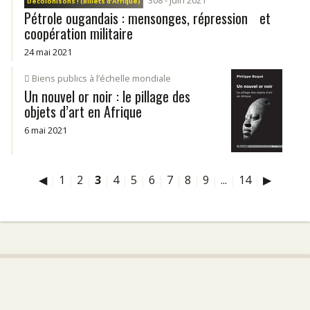
308 - juin 2021
Décolonisons ! (Billets d’Afrique)
Pétrole ougandais : mensonges, répression et
coopération militaire
24 mai 2021
Biens publics à l’échelle mondiale
Un nouvel or noir : le pillage des
objets d’art en Afrique
6 mai 2021
◀
|
1
|
2
|
3
|
4
|
5
|
6
|
7
|
8
|
9
|
...
|
14
|
▶