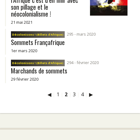
l’Afrique c’est d’en finir avec
son pillage et le
néocolonialisme !
21 mai 2021
295 - mars 2020
Décolonisons ! (Billets d’Afrique)
Sommets Françafrique
1er mars 2020
294 - février 2020
Décolonisons ! (Billets d’Afrique)
Marchands de sommets
29 février 2020
◀
|
1
|
2
|
3
|
4
|
▶