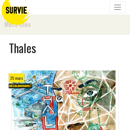
Mots-clés
Thales
25 mars