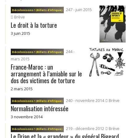
247 - juin 2015
Décolonisons ! (Billets d’Afrique)
Brève
Le droit à la torture
3 juin 2015
244 -
Décolonisons ! (Billets d’Afrique)
mars 2015
France-Maroc : un
arrangement à l’amiable sur le
dos des victimes de torture
2 mars 2015
240 - novembre 2014
Brève
Décolonisons ! (Billets d’Afrique)
Normalisation intéressée
3 novembre 2014
219 - décembre 2012
Brève
Décolonisons ! (Billets d’Afrique)
Le Drian et la « grandeur » du général Bigeard...