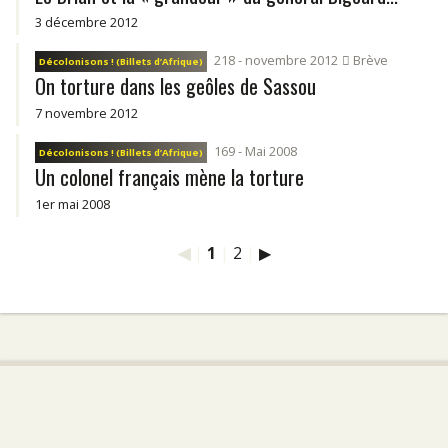
3 décembre 2012
218 - novembre 2012
Brève
Décolonisons ! (Billets d’Afrique)
On torture dans les geôles de Sassou
7 novembre 2012
169 - Mai 2008
Décolonisons ! (Billets d’Afrique)
Un colonel français mène la torture
1er mai 2008
◀
|
1
|
2
|
▶