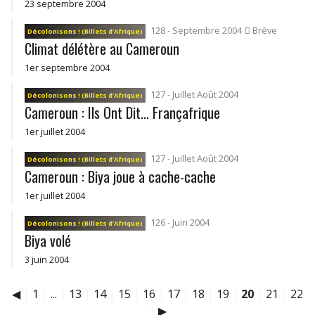
23 septembre 2004
128 - Septembre 2004
Brève
Décolonisons ! (Billets d’Afrique)
Climat délétère au Cameroun
1er septembre 2004
127 - Juillet Août 2004
Décolonisons ! (Billets d’Afrique)
Cameroun : Ils Ont Dit... Françafrique
1er juillet 2004
127 - Juillet Août 2004
Décolonisons ! (Billets d’Afrique)
Cameroun : Biya joue à cache-cache
1er juillet 2004
126 - Juin 2004
Décolonisons ! (Billets d’Afrique)
Biya volé
3 juin 2004
◀
|
1
|
...
|
13
|
14
|
15
|
16
|
17
|
18
|
19
|
20
|
21
|
22
|
▶