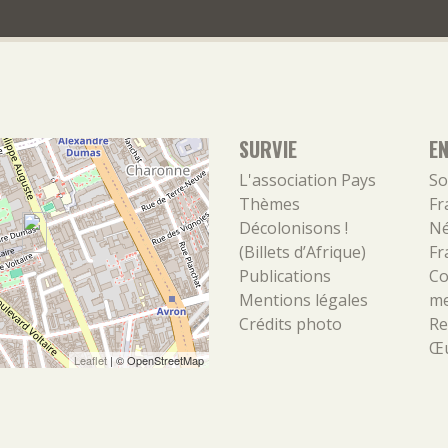
SURVIE
E
L'association
Pays
So
Thèmes
Fr
Décolonisons !
Né
(Billets d’Afrique)
Fr
Publications
Co
Mentions légales
m
Crédits photo
Re
Œu
Leaflet
| ©
OpenStreetMap