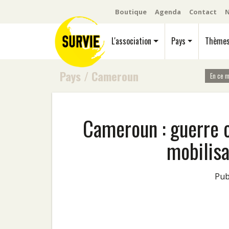
Boutique
Agenda
Contact
N
L'association
Pays
Thème
Pays
/
Cameroun
En ce 
Cameroun : guerre c
mobilisa
Pu