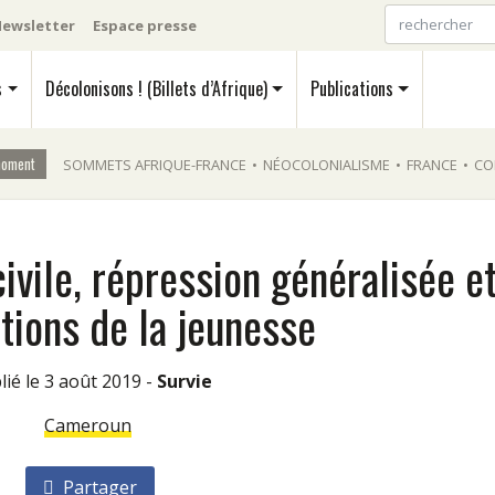
ewsletter
Espace presse
s
Décolonisons ! (Billets d’Afrique)
Publications
moment
SOMMETS AFRIQUE-FRANCE
•
NÉOCOLONIALISME
•
FRANCE
•
CO
ivile, répression généralisée e
tions de la jeunesse
blié le 3 août 2019 -
Survie
Cameroun
Partager