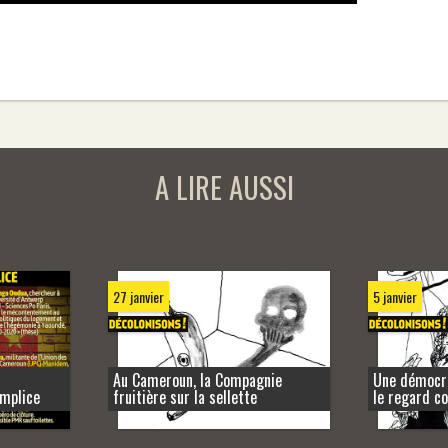
A LIRE AUSSI
27 janvier
5 janvier
Au Cameroun, la Compagnie
Une démocra
omplice
fruitière sur la sellette
le regard c