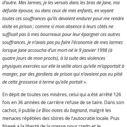
d’autre. Mes larmes, je les versais dans les bras de Jane, ma
défunte épouse, ou dans ceux de mes enfants, en voyant
toutes ces souffrances qu’ils devaient endurer pour me rendre
visite en prison ; comme si mon absence à leurs côtés ne
suffisait pas à mes bourreaux pour leur épargner ces autres
souffrances. Je n’avais pas pu faire l’économie de mes larmes
lorsque Jane accoucha d’un mort-né le 9 janvier 1998 (à
quatre jours de mon procès), à la suite des violences
physiques exercées sur elle la veille alors qu’elle m’apportait à
manger, par des gardiens de prison qui n’avaient pas eu pitié
de cette grossesse à terme qu’elle portait
».
En dépit de toutes ces misères, celui qui a été arrêté 126
fois en 36 années de carrière refuse de se taire. Dans son
cachot, il publie
Le Bloc-notes du bagnard
, malgré les
menaces répétées des sbires de l’autocratie locale. Pius
Njawé a la liberté de la presse pour credo et le