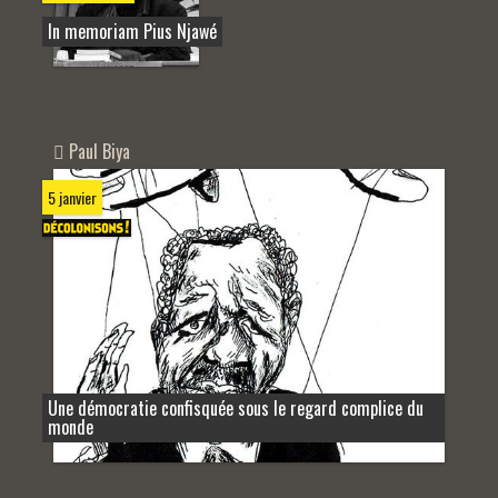
In memoriam Pius Njawé
Paul Biya
5 janvier
Une démocratie confisquée sous le regard complice du
monde