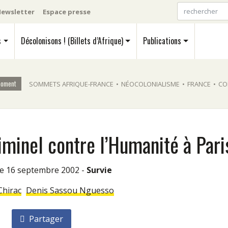
ewsletter
Espace presse
s
Décolonisons ! (Billets d’Afrique)
Publications
moment
SOMMETS AFRIQUE-FRANCE
•
NÉOCOLONIALISME
•
FRANCE
•
CO
iminel contre l’Humanité à Pari
 le 16 septembre 2002 -
Survie
Chirac
Denis Sassou Nguesso
Partager