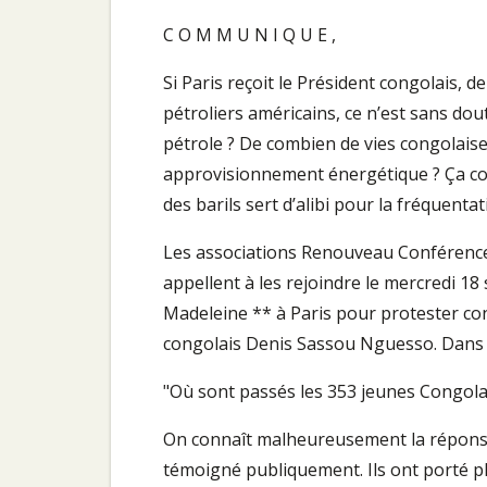
C O M M U N I Q U E ,
Si Paris reçoit le Président congolais, d
pétroliers américains, ce n’est sans dou
pétrole ? De combien de vies congolaises
approvisionnement énergétique ? Ça com
des barils sert d’alibi pour la fréquentat
Les associations Renouveau Conférence 
appellent à les rejoindre le mercredi 1
Madeleine ** à Paris pour protester cont
congolais Denis Sassou Nguesso. Dans l
"Où sont passés les 353 jeunes Congolai
On connaît malheureusement la réponse 
témoigné publiquement. Ils ont porté p