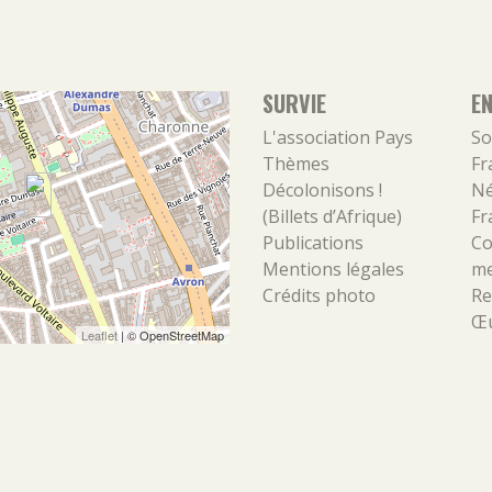
SURVIE
E
L'association
Pays
So
Thèmes
Fr
Décolonisons !
Né
(Billets d’Afrique)
Fr
Publications
Co
Mentions légales
m
Crédits photo
Re
Œu
Leaflet
| ©
OpenStreetMap