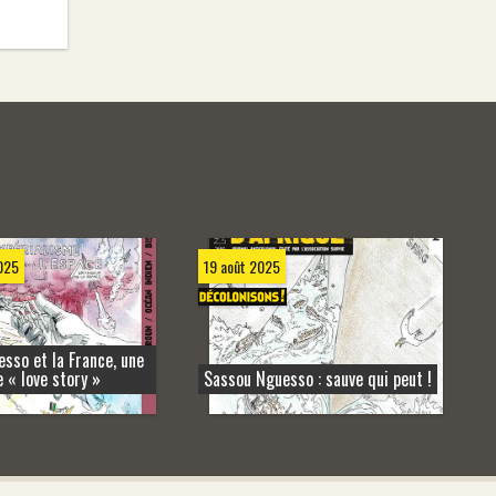
025
19 août 2025
sso et la France, une
 « love story »
Sassou Nguesso : sauve qui peut !