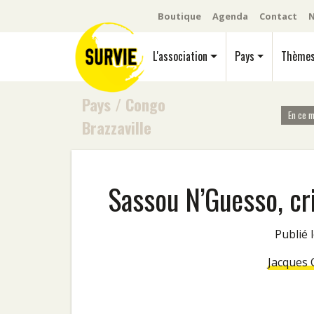
Boutique
Agenda
Contact
N
L'association
Pays
Thème
Pays
/
Congo
En ce 
Brazzaville
Sassou N’Guesso, cr
Publié
Jacques 