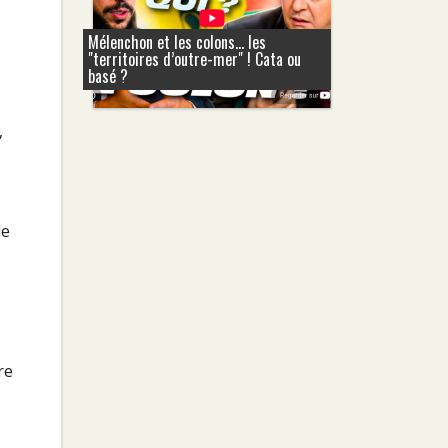
Mélenchon et les colons... les
"territoires d’outre-mer" ! Cata ou
basé ?
,
le
re