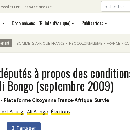
ewsletter
Espace presse
s
Décolonisons ! (Billets d’Afrique)
Publications
moment
SOMMETS AFRIQUE-FRANCE
•
NÉOCOLONIALISME
•
FRANCE
•
CO
députés à propos des condition
’Ali Bongo (septembre 2009)
 -
Plateforme Citoyenne France-Afrique
,
Survie
bert Bourgi
Ali Bongo
Élections
Partager