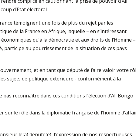
rendre complice en cautionnant la prise de pouvoir d’Ali
coup d’Etat électoral.
France témoignent une fois de plus du rejet par les
tique de la France en Afrique, laquelle – en s’intéressant
 économiques qu’à la démocratie et aux droits de l’Homme –
é, participe au pourrissement de la situation de ces pays
uvernement, et en tant que député de faire valoir votre rô
 les sujets de politique extérieure - conformément à la
as reconnaître dans ces conditions l’élection d’Ali Bongo
r sur le rôle dans la diplomatie française de l’homme d’affai
sieur le(a) député(e), l’expression de nos respectueuses