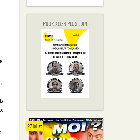
POUR ALLER PLUS LOIN
re
n
la
te
27 juillet
e