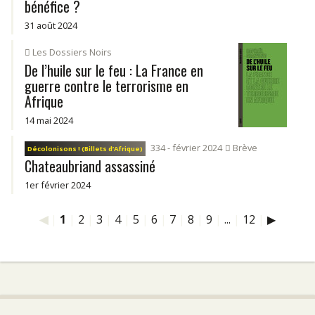
bénéfice ?
31 août 2024
Les Dossiers Noirs
De l’huile sur le feu : La France en
guerre contre le terrorisme en
Afrique
14 mai 2024
334 - février 2024
Brève
Décolonisons ! (Billets d’Afrique)
Chateaubriand assassiné
1er février 2024
◀
|
1
|
2
|
3
|
4
|
5
|
6
|
7
|
8
|
9
|
...
|
12
|
▶