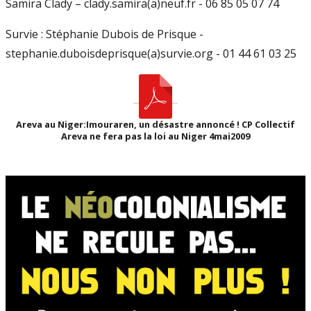
Samira Clady – clady.samira(a)neuf.fr - 06 85 05 07 74
Survie : Stéphanie Dubois de Prisque -
stephanie.duboisdeprisque(a)survie.org - 01 44 61 03 25
Areva au Niger:Imouraren, un désastre annoncé ! CP Collectif
Areva ne fera pas la loi au Niger 4mai2009