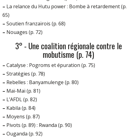
–
La relance du Hutu power : Bombe à retardement (p.
65)
–
Soutien franzaïrois (p. 68)
–
Nouages (p. 72)
3° - Une coalition régionale contre le
mobutisme (p. 74)
–
Catalyse : Pogroms et épuration (p. 75)
–
Stratégies (p. 78)
–
Rebelles : Banyamulenge (p. 80)
–
Maï-Maï (p. 81)
–
L’AFDL (p. 82)
–
Kabila (p. 84)
–
Moyens (p. 87)
–
Pivots (p. 89) : Rwanda (p. 90)
–
Ouganda (p. 92)