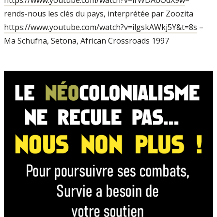
https://www.youtube.com/watch?v=irWDAoOdX9w
–
rends-nous les clés du pays, interprétée par Zoozita
https://www.youtube.com/watch?v=ilgskAWkj5Y&t=8s
–
Ma Schufna, Setona, African Crossroads 1997