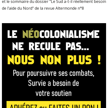
et le sommaire du dossier "Le Sud a-t-il réellement besoin
de l’aide du Nord" de la revue Altermonde n°8