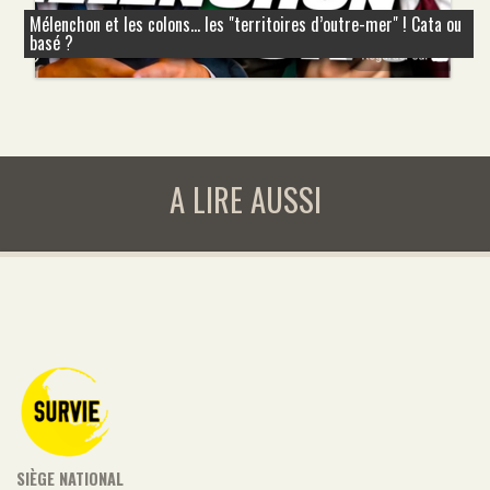
Mélenchon et les colons... les "territoires d’outre-mer" ! Cata ou
basé ?
A LIRE AUSSI
SIÈGE NATIONAL