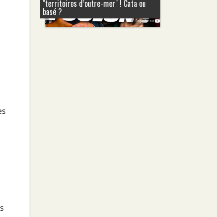
"territoires d’outre-mer" ! Cata ou
basé ?
es
rs