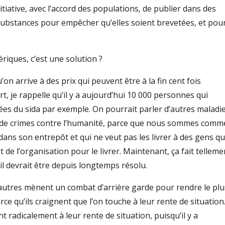
initiative, avec l’accord des populations, de publier dans des
s substances pour empêcher qu’elles soient brevetées, et pou
ériques, c’est une solution ?
’on arrive à des prix qui peuvent être à la fin cent fois
rt, je rappelle qu’il y a aujourd’hui 10 000 personnes qui
es du sida par exemple. On pourrait parler d’autres maladie
hui de crimes contre l’humanité, parce que nous sommes comm
ans son entrepôt et qui ne veut pas les livrer à des gens qu
 de l’organisation pour le livrer. Maintenant, ça fait telleme
l devrait être depuis longtemps résolu.
 d’autres mènent un combat d’arrière garde pour rendre le plu
arce qu’ils craignent que l’on touche à leur rente de situation
t radicalement à leur rente de situation, puisqu’il y a