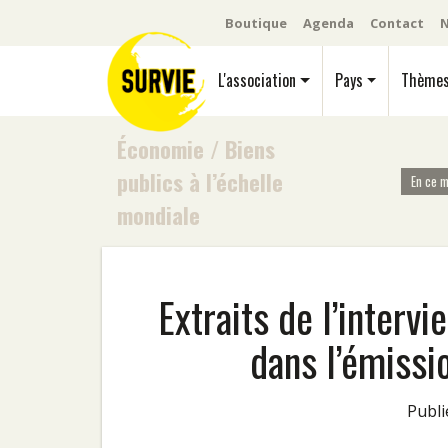
Boutique
Agenda
Contact
N
L'association
Pays
Thème
Économie
/
Biens
publics à l’échelle
En ce 
mondiale
Extraits de l’interv
dans l’émissio
Publ