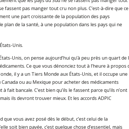
seulement que les pays du Sud ne se fassent pas manger tout
 se fassent pas manger tout cru non plus. C’est-à-dire que ce
ment une part croissante de la population des pays
le plan de la santé, à une population dans les pays qui ne
États-Unis.
 États-Unis, on pense aujourd’hui qu’à peu près un quart de 
médicaments. Ce que vous dénonciez tout à l’heure à propos 
onde, il y a un Tiers Monde aux États-Unis, et il occupe une
au Canada ou au Mexique pour acheter des médicaments
à fait bancale. C’est bien qu’ils le fassent parce qu’ils n’ont
mais ils devront trouver mieux. Et les accords ADPIC
ond que vous avez posé dès le début, c’est celui de la
elle soit bien payée, c’est quelque chose d’essentiel, mais