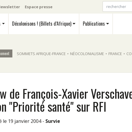
ewsletter
Espace presse
s
Décolonisons ! (Billets d’Afrique)
Publications
moment
SOMMETS AFRIQUE-FRANCE
•
NÉOCOLONIALISME
•
FRANCE
•
CO
iew de François-Xavier Verschav
n "Priorité santé" sur RFI
ié le 19 janvier 2004 -
Survie