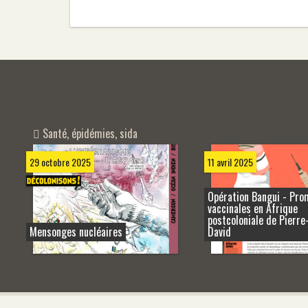
Santé, épidémies, sida
29 octobre 2025
11 avril 2025
Opération Bangui - Pr
vaccinales en Afrique
postcoloniale de Pierre
Mensonges nucléaires
David