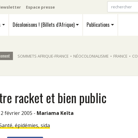
ewsletter
Espace presse
s
Décolonisons ! (Billets d’Afrique)
Publications
moment
SOMMETS AFRIQUE-FRANCE
•
NÉOCOLONIALISME
•
FRANCE
•
CO
tre racket et bien public
 12 février 2005 -
Mariama Keïta
Santé, épidémies, sida