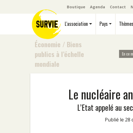
Boutique
Agenda
Contact
N
L'association
Pays
Thème
Économie
/
Biens
publics à l’échelle
En ce 
mondiale
Le nucléaire an
L’Etat appelé au sec
Publié le 2