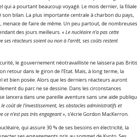
l qui a pourtant beaucoup voyagé. Le mois dernier, la filiale
 son bilan. La plus importante centrale à charbon du pays,
eur, menace de faire de même. Un peu partout, de nombreuse
endant des jours meilleurs. «
Le nucléaire n’a pas cette
ses réacteurs soient ou non à l’arrêt, ses coûts restent
urité, le gouvernement néotravailliste ne laissera pas Briti
son retour dans le giron de l’Etat. Mais, à long terme, la
el et bien posée. Alors que les derniers réacteurs auront
lement du parc ne se dessine. Dans les circonstances
se lancera dans une pareille aventure sans une aide publiq
 le coût de l’investissement, les obstacles administratifs et
que ce n’est pas très engageant
», s’écrie Gordon MacKerron.
nucléaire, qui assure 30 % de ses besoins en électricité, la
specter ses engagements pris au sommet de Kyoto. Ses