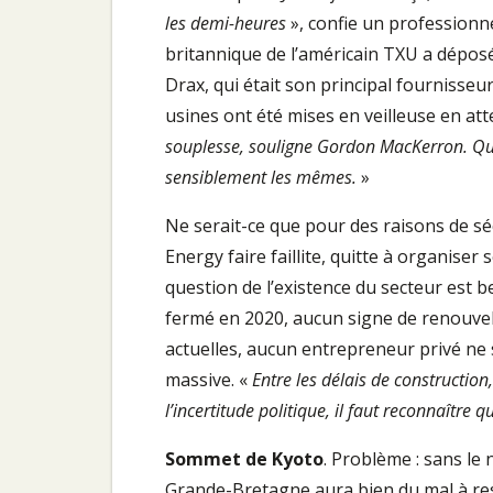
les demi-heures
», confie un professionne
britannique de l’américain TXU a déposé
Drax, qui était son principal fourniss
usines ont été mises en veilleuse en att
souplesse, souligne Gordon MacKerron. Que 
sensiblement les mêmes.
»
Ne serait-ce que pour des raisons de séc
Energy faire faillite, quitte à organiser 
question de l’existence du secteur est b
fermé en 2020, aucun signe de renouvel
actuelles, aucun entrepreneur privé ne 
massive. «
Entre les délais de construction,
l’incertitude politique, il faut reconnaître 
Sommet de Kyoto
. Problème : sans le 
Grande-Bretagne aura bien du mal à re