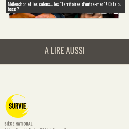
Mélenchon et les colons... les "territoires d’outre-mer" ! Cata ou
basé ?
A LIRE AUSSI
SIÈGE NATIONAL