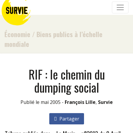
Économie
/
Biens publics à l’échelle
mondiale
RIF : le chemin du
dumping social
Publié le mai 2005 -
François Lille
,
Survie
Partager