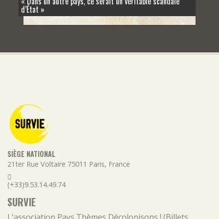
« Dans un autre pays, ce serait un véritable scandale
d’État »
SIÈGE NATIONAL
21ter Rue Voltaire
75011
Paris
,
France
(+33)9.53.14.49.74
SURVIE
L'association
Pays
Thèmes
Décolonisons ! (Billets