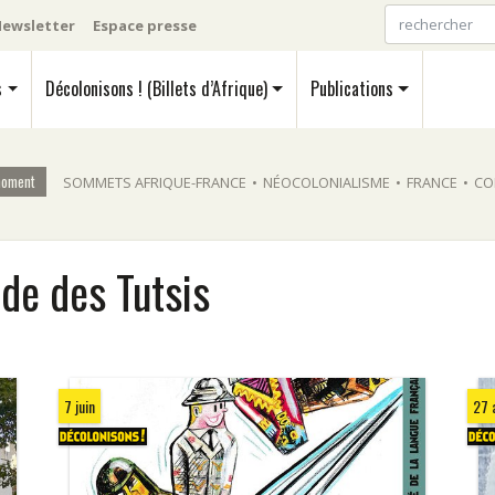
ewsletter
Espace presse
s
Décolonisons ! (Billets d’Afrique)
Publications
moment
SOMMETS AFRIQUE-FRANCE
•
NÉOCOLONIALISME
•
FRANCE
•
CO
ide des Tutsis
7 juin
27 a