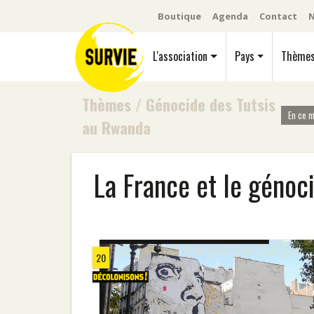
Boutique
Agenda
Contact
N
L'association
Pays
Thème
Thèmes
/
Génocide des Tutsis
En ce 
au Rwanda
La France et le génoc
20