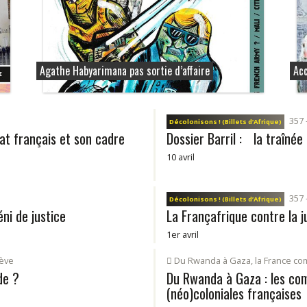
Agathe Habyarimana pas sortie d’affaire
Acc
357 -
Décolonisons ! (Billets d’Afrique)
tat français et son cadre
Dossier Barril : la traînée
10 avril
357 -
Décolonisons ! (Billets d’Afrique)
éni de justice
La Françafrique contre la j
1er avril
ève
Du Rwanda à Gaza, la France co
de ?
Du Rwanda à Gaza : les com
(néo)coloniales françaises