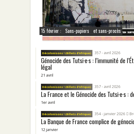
15 février : Sans-papiers et sans-procès
357 - avril 2026
Décolonisons ! (Billets d’Afrique)
Génocide des Tutsi·e·s : l’immunité de l’É
légal
21 avril
357 - avril 2026
Décolonisons ! (Billets d’Afrique)
La France et le Génocide des Tutsi·e·s : d
1er avril
354 - janvier 2026
Br
Décolonisons ! (Billets d’Afrique)
La Banque de France complice de génoci
12 janvier