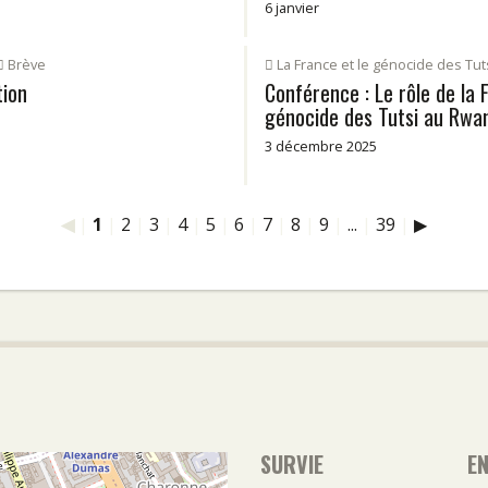
6 janvier
Brève
La France et le génocide des Tut
tion
Conférence : Le rôle de la 
génocide des Tutsi au Rwa
3 décembre 2025
◀
|
1
|
2
|
3
|
4
|
5
|
6
|
7
|
8
|
9
|
...
|
39
|
▶
SURVIE
E