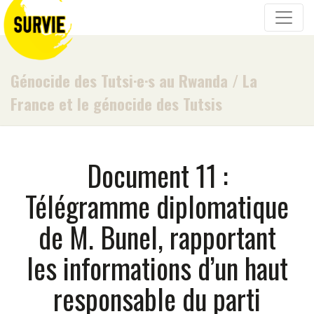
Génocide des Tutsi·e·s au Rwanda
/
La
France et le génocide des Tutsis
Document 11 :
Télégramme diplomatique
de M. Bunel, rapportant
les informations d’un haut
responsable du parti