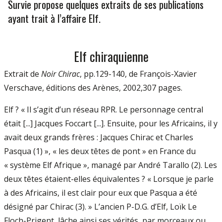
Survie propose quelques extraits de ses publications
ayant trait à l’affaire Elf.
Elf chiraquienne
Extrait de
Noir Chirac
, pp.129-140, de François-Xavier
Verschave, éditions des Arènes, 2002,307 pages.
Elf ? « Il s’agit d’un réseau RPR. Le personnage central
était [...] Jacques Foccart [...]. Ensuite, pour les Africains, il y
avait deux grands frères : Jacques Chirac et Charles
Pasqua (1) », « les deux têtes de pont » en France du
« système Elf Afrique », managé par André Tarallo (2). Les
deux têtes étaient-elles équivalentes ? « Lorsque je parle
à des Africains, il est clair pour eux que Pasqua a été
désigné par Chirac (3). » L’ancien P-D.G. d’Elf, Loïk Le
Floch-Prigent, lâche ainsi ses vérités, par morceaux ou