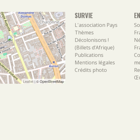
SURVIE
E
L'association
Pays
So
Thèmes
Fr
Décolonisons !
Né
(Billets d’Afrique)
Fr
Publications
Co
Mentions légales
m
Crédits photo
Re
Œu
Leaflet
| ©
OpenStreetMap