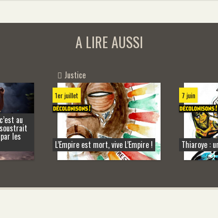
A LIRE AUSSI
Justice
1er juillet
7 juin
c’est au
 soustrait
 par les
L’Empire est mort, vive L’Empire !
Thiaroye : u