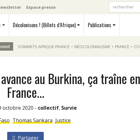
ewsletter
Espace presse
s
Décolonisons ! (Billets d’Afrique)
Publications
moment
SOMMETS AFRIQUE-FRANCE
•
NÉOCOLONIALISME
•
FRANCE
•
CO
 avance au Burkina, ça traîne e
France...
19 octobre 2020 -
collectif
,
Survie
Faso
Thomas Sankara
Justice
Partager