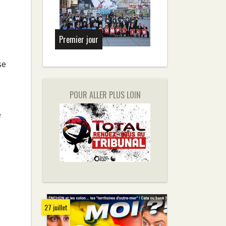
Premier jour
se
POUR ALLER PLUS LOIN
e
27 juillet