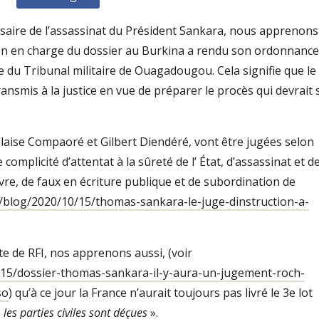
rsaire de l’assassinat du Président Sankara, nous apprenons
tion en charge du dossier au Burkina a rendu son ordonnance
 du Tribunal militaire de Ouagadougou. Cela signifie que le
ansmis à la justice en vue de préparer le procès qui devrait 
laise Compaoré et Gilbert Diendéré, vont être jugées selon
de complicité d’attentat à la sûreté de l’ État, d’assassinat et d
avre, de faux en écriture publique et de subordination de
o/blog/2020/10/15/thomas-sankara-le-juge-dinstruction-a-
te de RFI, nos apprenons aussi, (voir
/15/dossier-thomas-sankara-il-y-aura-un-jugement-roch-
so
) qu’à ce jour la France n’aurait toujours pas livré le 3e lot
«
les parties civiles sont déçues
».