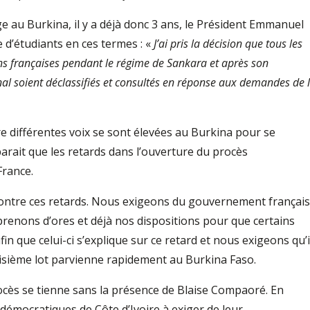
 au Burkina, il y a déjà donc 3 ans, le Président Emmanuel
 d’étudiants en ces termes : «
J’ai pris la décision que tous les
s françaises pendant le régime de Sankara et après son
nal soient déclassifiés et consultés en réponse aux demandes de 
re différentes voix se sont élevées au Burkina pour se
apparait que les retards dans l’ouverture du procès
France.
ontre ces retards. Nous exigeons du gouvernement français
 prenons d’ores et déjà nos dispositions pour que certains
n que celui-ci s’explique sur ce retard et nous exigeons qu’i
oisième lot parvienne rapidement au Burkina Faso.
ocès se tienne sans la présence de Blaise Compaoré. En
émocratiques de Côte d’Ivoire à exiger de leur