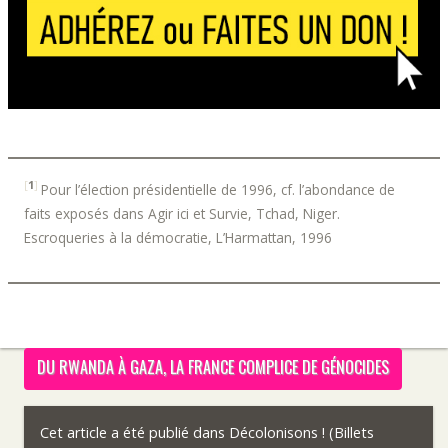
[
1
]
Pour l’élection présidentielle de 1996, cf. l’abondance de
faits exposés dans Agir ici et Survie, Tchad, Niger.
Escroqueries à la démocratie, L’Harmattan, 1996
DU RWANDA À GAZA, LA FRANCE COMPLICE DE GÉNOCIDES
Cet article a été publié dans
Décolonisons ! (Billets