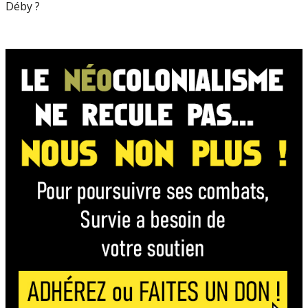
Déby ?