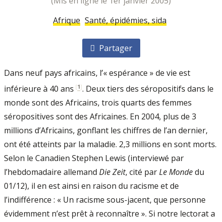
(mis en ligne le 1er janvier 2005)
Afrique
Santé, épidémies, sida
Partager
Dans neuf pays africains, l’« espérance » de vie est
[
1
]
inférieure à 40 ans
. Deux tiers des séropositifs dans le
monde sont des Africains, trois quarts des femmes
séropositives sont des Africaines. En 2004, plus de 3
millions d’Africains, gonflant les chiffres de l’an dernier,
ont été atteints par la maladie. 2,3 millions en sont morts.
Selon le Canadien Stephen Lewis (interviewé par
l’hebdomadaire allemand
Die Zeit
, cité par
Le Monde
du
01/12), il en est ainsi en raison du racisme et de
l’indifférence : « Un racisme sous-jacent, que personne
évidemment n’est prêt à reconnaître ». Si notre lectorat a