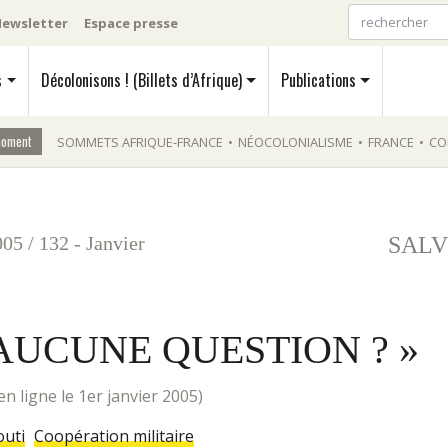
ewsletter
Espace presse
s
Décolonisons ! (Billets d’Afrique)
Publications
moment
SOMMETS AFRIQUE-FRANCE
•
NÉOCOLONIALISME
•
FRANCE
•
CO
005
/
132 - Janvier
SALV
 AUCUNE QUESTION ? »
is en ligne le 1er janvier 2005)
outi
Coopération militaire