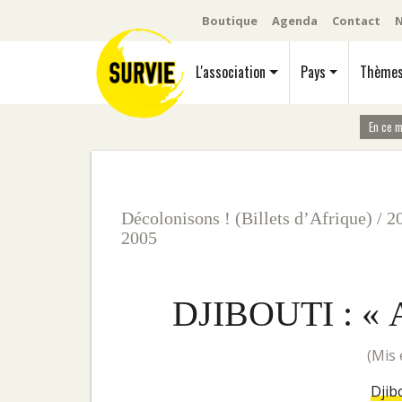
Boutique
Agenda
Contact
N
L'association
Pays
Thème
En ce 
Décolonisons ! (Billets d’Afrique)
/
2
2005
DJIBOUTI : «
(m
Djib