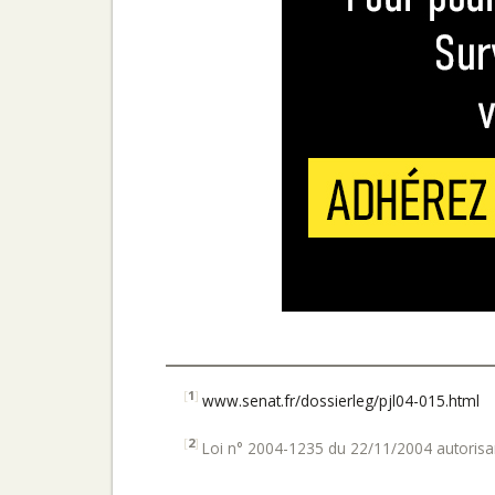
[
1
]
www.senat.fr/dossierleg/pjl04-015.html
[
2
]
Loi n° 2004-1235 du 22/11/2004 autorisan