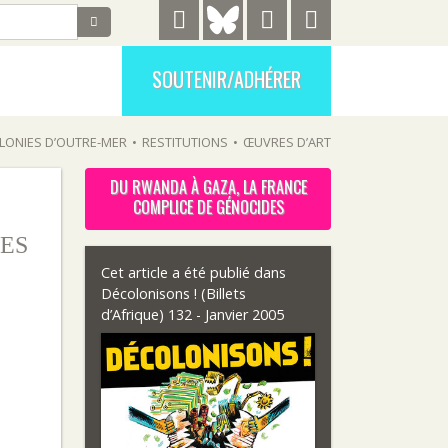
SOUTENIR/ADHÉRER
LONIES D’OUTRE-MER
•
RESTITUTIONS
•
ŒUVRES D’ART
DU RWANDA À GAZA, LA FRANCE
COMPLICE DE GÉNOCIDES
ES
Cet article a été publié dans
Décolonisons ! (Billets
d’Afrique) 132 - Janvier 2005