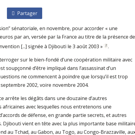
Partager
ssion” sénatoriale, en novembre, pour accorder « une
’euros par an, versée par la France au titre de la présence de
[
2
]
onvention [...] signée à Djibouti le 3 août 2003 »
.
terroger sur le bien-fondé d’une coopération militaire avec
 est soupçonné d’être impliqué dans l’assassinat d’un
 questions ne commencent à poindre que lorsqu’il est trop
de septembre 2002, voire novembre 2004.
ce arrête les dégâts dans une douzaine d’autres
es africaines avec lesquelles nous entretenons une
d’accords de défense, en grande partie secrets, et autres
. Djibouti vient en tête avec la plus importante base militair
tend au Tchad, au Gabon, au Togo, au Congo-Brazzaville, au