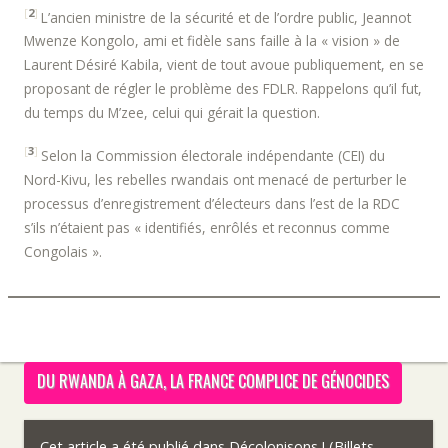
[
2
]
L’ancien ministre de la sécurité et de l’ordre public, Jeannot
Mwenze Kongolo, ami et fidèle sans faille à la « vision » de
Laurent Désiré Kabila, vient de tout avoue publiquement, en se
proposant de régler le problème des FDLR. Rappelons qu’il fut,
du temps du M’zee, celui qui gérait la question.
[
3
]
Selon la Commission électorale indépendante (CEI) du
Nord-Kivu, les rebelles rwandais ont menacé de perturber le
processus d’enregistrement d’électeurs dans l’est de la RDC
s’ils n’étaient pas « identifiés, enrôlés et reconnus comme
Congolais ».
DU RWANDA À GAZA, LA FRANCE COMPLICE DE GÉNOCIDES
Cet article a été publié dans
Décolonisons ! (Billets