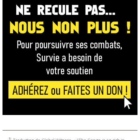
[
1
]