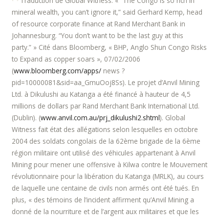
Traduction de Global Witness. « “The Congo is so rich in
mineral wealth, you can’t ignore it,” said Gerhard Kemp, head
of resource corporate finance at Rand Merchant Bank in
Johannesburg. “You don’t want to be the last guy at this
party.” » Cité dans Bloomberg, « BHP, Anglo Shun Congo Risks
to Expand as copper soars », 07/02/2006
(
www.bloomberg.com/apps/
news ?
pid=10000081&sid=aa_GmuOoj8Ss). Le projet d’Anvil Mining
Ltd. à Dikulushi au Katanga a été financé à hauteur de 4,5
millions de dollars par Rand Merchant Bank International Ltd.
(Dublin). (
www.anvil.com.au/prj_dikulushi2.shtml
). Global
Witness fait état des allégations selon lesquelles en octobre
2004 des soldats congolais de la 62ème brigade de la 6ème
région militaire ont utilisé des véhicules appartenant à Anvil
Mining pour mener une offensive à Kilwa contre le Mouvement
révolutionnaire pour la libération du Katanga (MRLK), au cours
de laquelle une centaine de civils non armés ont été tués. En
plus, « des témoins de l’incident affirment qu’Anvil Mining a
donné de la nourriture et de l’argent aux militaires et que les