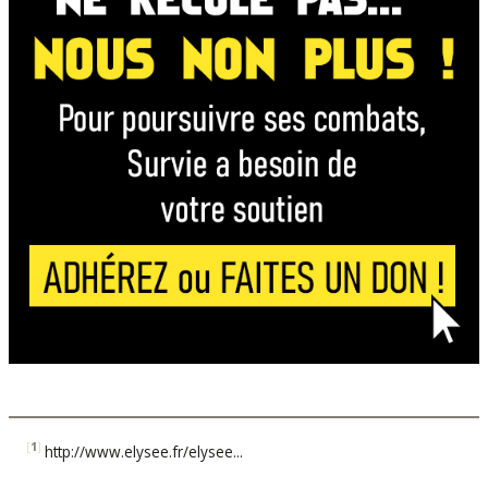
[
1
]
http://www.elysee.fr/elysee...