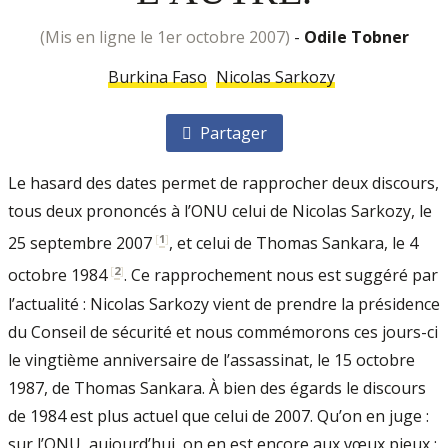
(mis en ligne le 1er octobre 2007)
-
Odile Tobner
Burkina Faso
Nicolas Sarkozy
Partager
Le hasard des dates permet de rapprocher deux discours,
tous deux prononcés à l’ONU celui de Nicolas Sarkozy, le
[
1
]
25 septembre 2007
, et celui de Thomas Sankara, le 4
[
2
]
octobre 1984
. Ce rapprochement nous est suggéré par
l’actualité : Nicolas Sarkozy vient de prendre la présidence
du Conseil de sécurité et nous commémorons ces jours-ci
le vingtième anniversaire de l’assassinat, le 15 octobre
1987, de Thomas Sankara. À bien des égards le discours
de 1984 est plus actuel que celui de 2007. Qu’on en juge :
sur l’ONU, aujourd’hui, on en est encore aux vœux pieux :