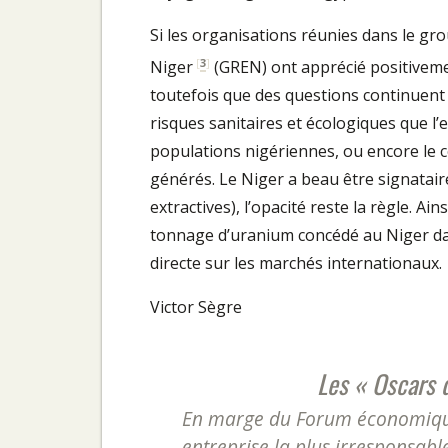
Si les organisations réunies dans le grou
[
3
]
Niger
(GREN) ont apprécié positivemen
toutefois que des questions continuent
risques sanitaires et écologiques que l’e
populations nigériennes, ou encore le co
générés. Le Niger a beau être signataire 
extractives), l’opacité reste la règle. Ain
tonnage d’uranium concédé au Niger dan
directe sur les marchés internationaux.
Victor Sègre
Les « Oscars 
En marge du Forum économique
entreprise la plus irresponsabl