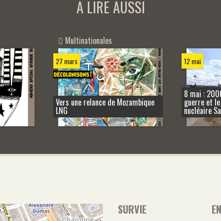
A LIRE AUSSI
Multinationales
27 mars
12 mai
8 mai : 200
Vers une relance de Mozambique
guerre et le
LNG
nucléaire Sa
SURVIE
E