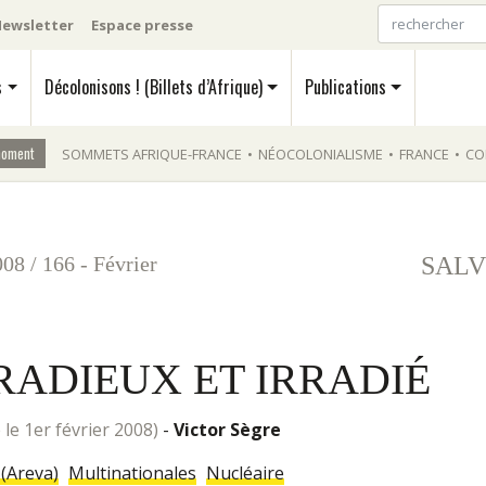
ewsletter
Espace presse
s
Décolonisons ! (Billets d’Afrique)
Publications
moment
SOMMETS AFRIQUE-FRANCE
•
NÉOCOLONIALISME
•
FRANCE
•
CO
008
/
166 - Février
SALV
RADIEUX ET IRRADIÉ
ne le 1er février 2008)
-
Victor Sègre
(Areva)
Multinationales
Nucléaire