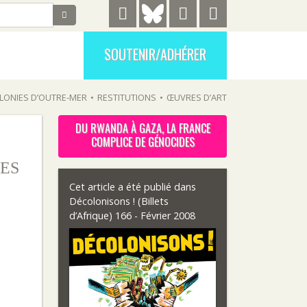
SOUTENIR/ADHÉRER
LONIES D’OUTRE-MER
•
RESTITUTIONS
•
ŒUVRES D’ART
DU RWANDA À GAZA, LA FRANCE
COMPLICE DE GÉNOCIDES
ES
Cet article a été publié dans
Décolonisons ! (Billets
d’Afrique) 166 - Février 2008