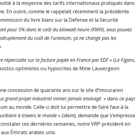
oitié à la moyenne des tarifs internationaux pratiqués dans
rme. En outre, comme le rappelait récemment la présidente
ommission du livre blanc sur la Défense et la Sécurité
rant pour 5% dans le coût du kilowatt-heure (KWH), vous pouvez
adruplement du coût de l’uranium, ça ne change pas les
»
re répercutée sur la facture payée en France par EDF
» (
Le Figaro
onostics optimistes ou hypocrites de Mme Lauvergeon
une concession de quarante ans sur le site d’Imouraren
lus grand projet industriel minier jamais envisagé
» dans ce pays
m au monde. Celle-ci doit lui permettre de faire face à la
ucléaire à travers le monde
» (idem), demande que s’empress
 constater ces dernières semaines, notre VRP-président en
 aux Émirats arabes unis.