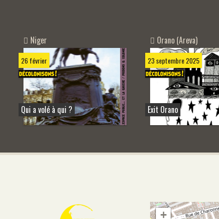
Niger
Orano (Areva)
26 février
23 septembre 2025
Qui a volé à qui ?
Exit Orano
+