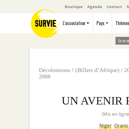
Boutique
Agenda
Contact
N
L'association
Pays
Thème
En ce 
Décolonisons ! (Billets d’Afrique)
/
2
2008
UN AVENIR 
(mis en lig
Niger
Orano 