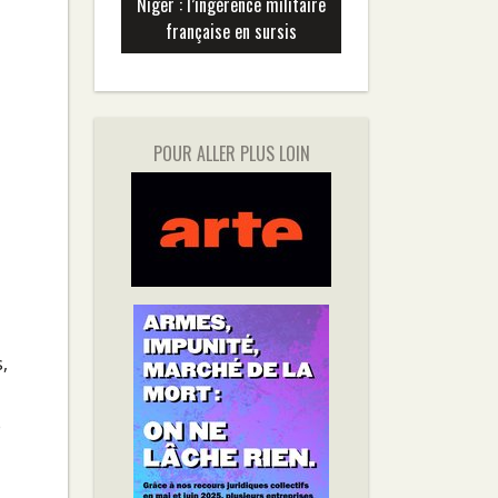
Niger : l’ingérence militaire
française en sursis
POUR ALLER PLUS LOIN
,
,
e