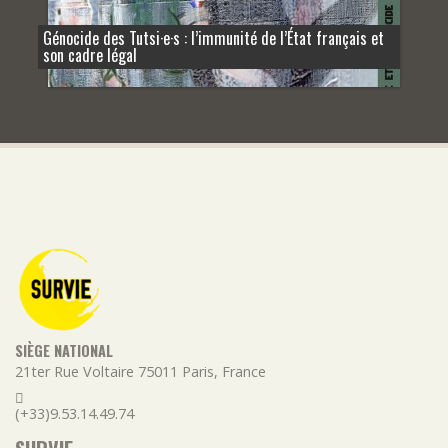
Génocide des Tutsi·e·s : l’immunité de l’État français et
son cadre légal
SIÈGE NATIONAL
21ter Rue Voltaire
75011
Paris
,
France
(+33)9.53.14.49.74