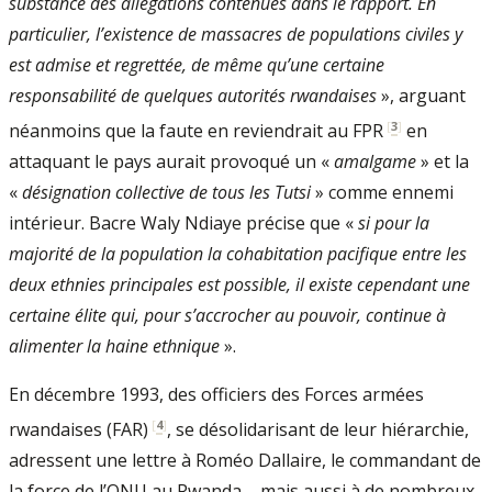
substance des allégations contenues dans le rapport. En
particulier, l’existence de massacres de populations civiles y
est admise et regrettée, de même qu’une certaine
responsabilité de quelques auto­rités rwandaises
», arguant
[
3
]
néanmoins que la faute en reviendrait au FPR
en
attaquant le pays aurait provoqué un «
amalgame
» et la
«
désignation collective de tous les Tutsi
» comme ennemi
intérieur. Bacre Waly Ndiaye précise que «
si pour la
majorité de la population la cohabitation pacifique entre les
deux ethnies principales est possible, il existe cependant une
certaine élite qui, pour s’accrocher au pouvoir, continue à
alimenter la haine ethnique
».
En décembre 1993, des officiers des Forces armées
[
4
]
rwandaises (FAR)
, se désolidarisant de leur hiérarchie,
adressent une lettre à Roméo Dallaire, le commandant de
la force de l’ONU au Rwanda – mais aussi à de nombreux