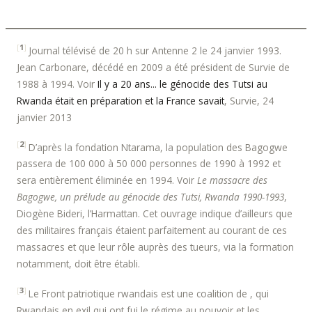
[
1
]
Journal télévisé de 20 h sur Antenne 2 le 24 janvier 1993.
Jean Carbonare, décédé en 2009 a été président de Survie de
1988 à 1994. Voir
Il y a 20 ans... le génocide des Tutsi au
Rwanda était en préparation et la France savait
, Survie, 24
janvier 2013
[
2
]
D’après la fondation Ntarama, la population des Bagogwe
passera de 100 000 à 50 000 personnes de 1990 à 1992 et
sera entièrement éliminée en 1994. Voir
Le massacre des
Bagogwe, un prélude au génocide des Tutsi, Rwanda 1990-1993
,
Diogène Bideri, l’Harmattan. Cet ouvrage indique d’ailleurs que
des militaires français étaient parfaitement au courant de ces
massacres et que leur rôle auprès des tueurs, via la formation
notamment, doit être établi.
[
3
]
Le Front patriotique rwandais est une coalition de , qui
Rwandais en exil qui ont fui le régime au pouvoir et les