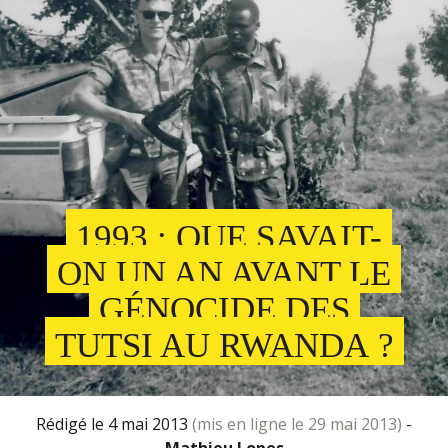
1993 : QUE SAVAIT-
ON UN AN AVANT LE
GÉNOCIDE DES
TUTSI AU RWANDA ?
rédigé le 4 mai 2013
(mis en ligne le 29 mai 2013)
-