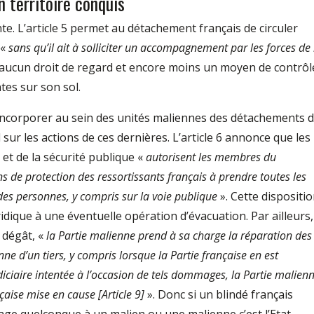
n territoire conquis
ante. L’article 5 permet au détachement français de circuler
 «
sans qu’il ait à solliciter un accompagnement par les forces de 
c aucun droit de regard et encore moins un moyen de contrôl
tes sur son sol.
’incorporer au sein des unités maliennes des détachements 
l sur les actions de ces dernières. L’article 6 annonce que les
et de la sécurité publique «
autorisent les membres du
 de protection des ressortissants français à prendre toutes les
des personnes, y compris sur la voie publique
». Cette dispositi
dique à une éventuelle opération d’évacuation. Par ailleurs,
u dégât, «
la Partie malienne prend à sa charge la réparation des
 d’un tiers, y compris lorsque la Partie française en est
udiciaire intentée à l’occasion de tels dommages, la Partie malien
nçaise mise en cause [Article 9]
». Donc si un blindé français