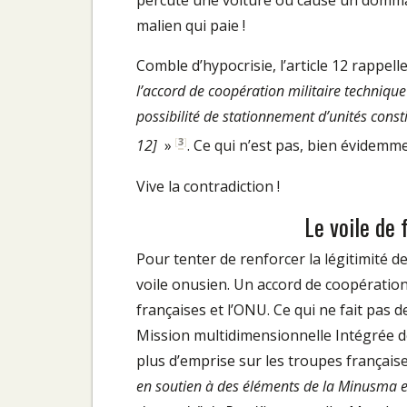
percute une voiture ou cause un dommag
malien qui paie !
Comble d’hypocrisie, l’article 12 rappell
l’accord de coopération militaire techniqu
possibilité de stationnement d’unités consti
[
3
]
12]
»
. Ce qui n’est pas, bien évidemm
Vive la contradiction !
Le voile de
Pour tenter de renforcer la légitimité d
voile onusien. Un accord de coopération 
françaises et l’ONU. Ce qui ne fait pas 
Mission multidimensionnelle Intégrée des
plus d’emprise sur les troupes françaises
en soutien à des éléments de la Minusma e