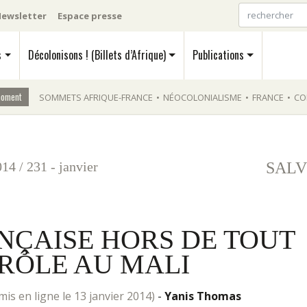
ewsletter
Espace presse
s
Décolonisons ! (Billets d’Afrique)
Publications
moment
SOMMETS AFRIQUE-FRANCE
•
NÉOCOLONIALISME
•
FRANCE
•
CO
014
/
231 - janvier
SALV
NÇAISE HORS DE TOUT
RÔLE AU MALI
mis en ligne le 13 janvier 2014)
-
Yanis Thomas