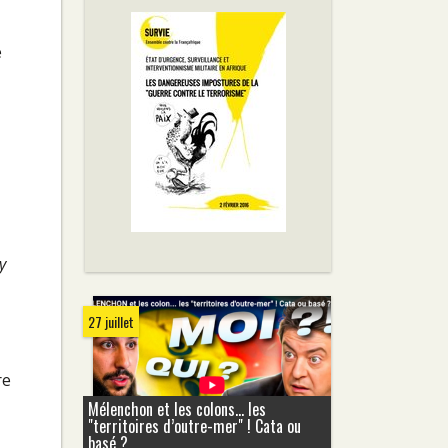
e
y
27 juillet
re
Mélenchon et les colons... les
"territoires d’outre-mer" ! Cata ou
basé ?