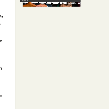
la
e
de
on
ne