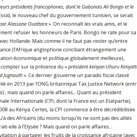
ieurs présidents francophones, dont le Gabonais Ali Bongo et le
Essid, le nouveau chef du gouvernement tunisien, se serait
par Alassane Ouattara
». On reconnaît les vrais amis, et le
ilement refuser les honneurs de Paris. Bongo ne rate pour sa
vec Hollande. Mais comme il ne faut pas rester qu’entre
sance (l’Afrique anglophone conciliant étrangement une
uation économique et politique globalement meilleure),
r compter sur la présence du «
président kenyan Uhuru Kenyatt
od Jugnauth
». Ce dernier gouverne un paradis fiscal classé
ublié en 2013 par l’ONG britannique Tax Justice Network (ent
es) ; mais quand on parle affaires... Quant au président
nale Internationale (CPI, dont la France est un Etatpartie),
2008 au Kénya. Certes, la CPI commence à être décrédibilisée
’à des Africains (du moins lorsqu’ils ne sont pas des alliés
ait-elle à l’Elysée ? Mais quand on parle affaires…
vitation à partager les fruits de la croissance africaine (avec