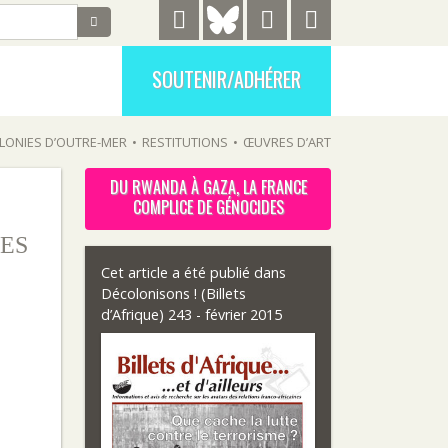
SOUTENIR/ADHÉRER
LONIES D’OUTRE-MER
•
RESTITUTIONS
•
ŒUVRES D’ART
DU RWANDA À GAZA, LA FRANCE
COMPLICE DE GÉNOCIDES
ES
Cet article a été publié dans
Décolonisons ! (Billets
d’Afrique) 243 - février 2015