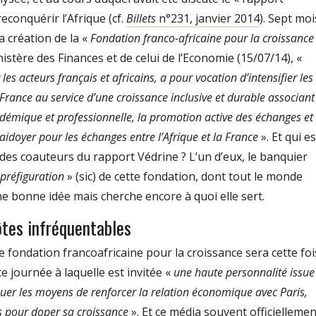
econquérir l’Afrique (cf.
Billets
n°231, janvier 2014
). Sept moi
la création de la «
Fondation franco-africaine pour la croissance
tère des Finances et de celui de l’Economie (15/07/14), «
es acteurs français et africains, a pour vocation d’intensifier les
 France au service d’une croissance inclusive et durable associant
cadémique et professionnelle, la promotion active des échanges et
laidoyer pour les échanges entre l’Afrique et la France
». Et qui es
 des coauteurs du rapport Védrine ? L’un d’eux, le banquier
préfiguration
» (sic) de cette fondation, dont tout le monde
ne bonne idée mais cherche encore à quoi elle sert.
tes infréquentables
te fondation francoafricaine pour la croissance sera cette foi
te journée à laquelle est invitée «
une haute personnalité issue
uer les moyens de renforcer la relation économique avec Paris,
is pour doper sa croissance
». Et ce média souvent officiellemen