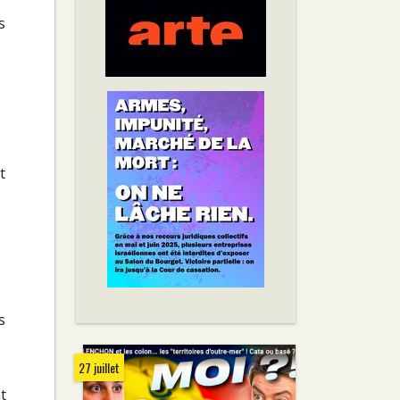
s
t
s
27 juillet
t