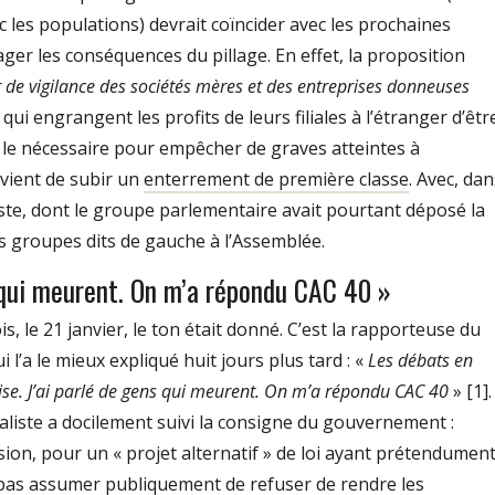
c les populations) devrait coïncider avec les prochaines
ager les conséquences du pillage. En effet, la proposition
 de vigilance des sociétés mères et des entreprises donneuses
qui engrangent les profits de leurs filiales à l’étranger d’êtr
 le nécessaire pour empêcher de graves atteintes à
 vient de subir un
enterrement de première classe
. Avec, dan
aliste, dont le groupe parlementaire avait pourtant déposé la
es groupes dits de gauche à l’Assemblée.
s qui meurent. On m’a répondu CAC 40 »
, le 21 janvier, le ton était donné. C’est la rapporteuse du
 l’a le mieux expliqué huit jours plus tard : «
Les débats en
e. J’ai parlé de gens qui meurent. On m’a répondu CAC 40
» [1].
cialiste a docilement suivi la consigne du gouvernement :
on, pour un « projet alternatif » de loi ayant prétendumen
 pas assumer publiquement de refuser de rendre les