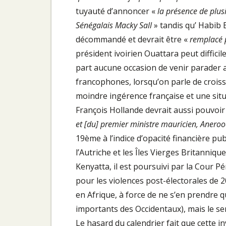
tuyauté d’annoncer «
la présence de plus
Sénégalais Macky Sall
» tandis qu’ Habib 
décommandé et devrait être «
remplacé 
président ivoirien Ouattara peut diffic
part aucune occasion de venir parader a
francophones, lorsqu’on parle de crois
moindre ingérence française et une sit
François Hollande devrait aussi pouvoi
et [du] premier ministre mauricien, Anero
19ème à l’indice d’opacité financière p
l’Autriche et les Îles Vierges Britanniqu
Kenyatta, il est poursuivi par la Cour Pé
pour les violences post-électorales de 
en Afrique, à force de ne s’en prendre qu
importants des Occidentaux), mais le ser
Le hasard du calendrier fait que cette in