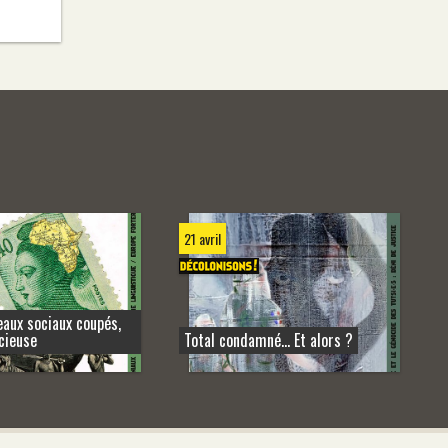
21 avril
eaux sociaux coupés,
cieuse
Total condamné… Et alors ?