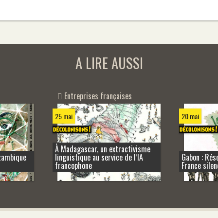
A LIRE AUSSI
Entreprises françaises
20 mai
25 mai
À Madagascar, un extractivisme
ozambique
linguistique au service de l’IA
Gabon : Rés
francophone
France silen