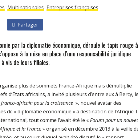
es
Multinationales
Entreprises françaises
Partager
nomie par la diplomatie économique, déroule le tapis rouge à
 s’oppose à la mise en place d’une responsabilité juridique
 vis de leurs filiales.
’organise plus de sommets France-Afrique mais démultiplie
fs d’Etats africains, a invité plusieurs d’entre eux à Bercy, l
franco-africain pour la croissance
», nouvel avatar des
rmes de « diplomatie économique » à destination de l’Afrique. I
nternational, tout comme l’avait été le «
Forum pour un nouve
frique et la France
» organisé en décembre 2013 à la veille d
lysée, et au cours duquel avait été discuté le « rapport