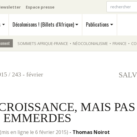
ewsletter
Espace presse
s
Décolonisons ! (Billets d’Afrique)
Publications
moment
SOMMETS AFRIQUE-FRANCE
•
NÉOCOLONIALISME
•
FRANCE
•
CO
015
/
243 - février
SALV
CROISSANCE, MAIS PAS
S EMMERDES
(mis en ligne le 6 février 2015)
-
Thomas Noirot