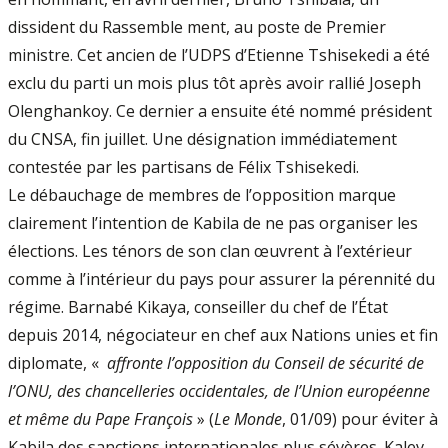
dissident du Rassemble­ ment, au poste de Premier
ministre. Cet an­cien de l’UDPS d’Etienne Tshisekedi a été
exclu du parti un mois plus tôt après avoir ral­lié Joseph
Olenghankoy. Ce dernier a ensuite été nommé président
du CNSA, fin juillet. Une désignation immédiatement
contestée par les partisans de Félix Tshisekedi.
Le débauchage de membres de l’opposi­tion marque
clairement l’intention de Kabila de ne pas organiser les
élections. Les ténors de son clan œuvrent à l’extérieur
comme à l’in­térieur du pays pour assurer la pérennité du
régime. Barnabé Kikaya, conseiller du chef de l’État
depuis 2014, négociateur en chef aux Na­tions unies et fin
diplomate, «
affronte l’oppo­sition du Conseil de sécurité de
l’ONU, des chancelleries occidentales, de l’Union euro­péenne
et même du Pape François
» (
Le Monde
, 01/09) pour éviter à
Kabila des sanc­tions internationales plus sévères. Kalev