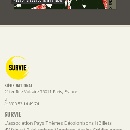
SIÈGE NATIONAL
21ter Rue Voltaire
75011
Paris
,
France
(+33)9.53.14.49.74
SURVIE
L'association
Pays
Thèmes
Décolonisons ! (Billets
d’Afrique)
Publications
Mentions légales
Crédits photo