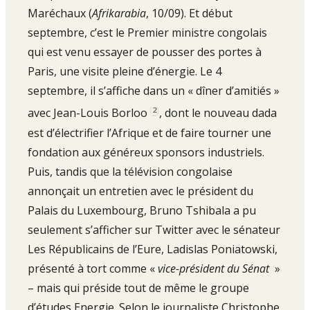
Maréchaux (
Afri­karabia
, 10/09). Et début
septembre, c’est le Premier ministre congolais
qui est venu essayer de pousser des portes à
Paris, une vi­site pleine d’énergie. Le 4
septembre, il s’affiche dans un « dîner d’amitiés »
[
2
]
avec Jean-­Louis Borloo
, dont le nouveau dada
est d’électrifier l’Afrique et de faire tourner une
fondation aux géné­reux sponsors industriels.
Puis, tandis que la télévision congolaise
annonçait un entretien avec le président du
Palais du Luxembourg, Bruno Tshibala a pu
seulement s’afficher sur Twitter avec le séna­teur
Les Républicains de l’Eure, Ladislas Poniatowski,
présenté à tort comme «
vice­-président du Sénat
»
– mais qui préside tout de même le groupe
d’études Energie. Selon le journaliste Christophe