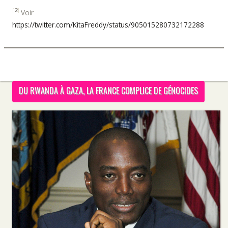
[
2
]
Voir
https://twitter.com/KitaFreddy/status/905015280732172288
DU RWANDA À GAZA, LA FRANCE COMPLICE DE GÉNOCIDES