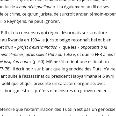
on lui de «
notoriété publique
». Il a également, au fil de ses
e ce crime, ce qu’un juriste, de surcroît ancien témoin-exper
ilip Reyntjens, ne peut ignorer.
 TPIR et du consensus qui règne désormais sur la nature
au Rwanda en 1994, le juriste belge reconnaît bel et bien
jet d’un «
projet d’extermination
», que les «
opposants à la
ent éliminés, qu’ils soient Hutu ou Tutsi
», et que le FPR a mis f
né jusqu’au bout
» (p. 60). Même s’il retient une estimation
7-78), il écrit noir sur blanc que le génocide des Tutsi n’a ri
ant suite à l’assassinat du président Habyarimana le 6 avril
té politique et qu’il présente un caractère organisé, avec
tés, bourgmestres, préfets et ministres du gouvernement
prétendre que l’extermination des Tutsi n’est pas un génocide