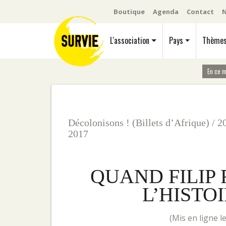
Boutique
Agenda
Contact
N
L'association
Pays
Thème
En ce 
Décolonisons ! (Billets d’Afrique)
/
2
2017
QUAND FILIP
L’HISTO
(mis en ligne