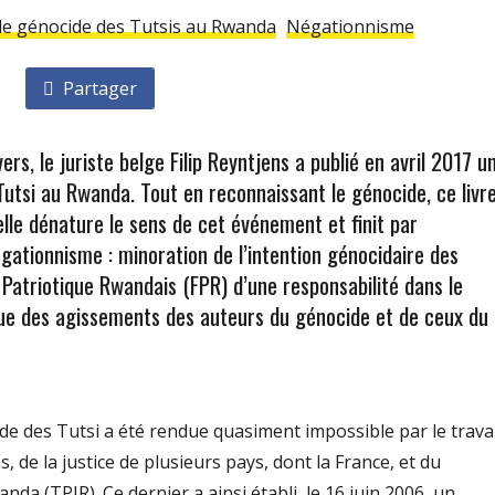
 le génocide des Tutsis au Rwanda
Négationnisme
Partager
ers, le juriste belge Filip Reyntjens a publié en avril 2017 u
Tutsi au Rwanda. Tout en reconnaissant le génocide, ce livr
lle dénature le sens de cet événement et finit par
ationnisme : minoration de l’intention génocidaire des
 Patriotique Rwandais (FPR) d’une responsabilité dans le
ue des agissements des auteurs du génocide et de ceux du
e des Tutsi a été rendue quasiment impossible par le travai
, de la justice de plusieurs pays, dont la France, et du
da (TPIR). Ce dernier a ainsi établi, le 16 juin 2006, un