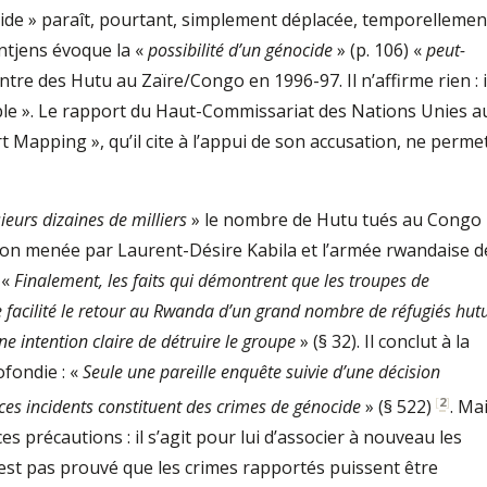
ide » paraît, pourtant, simplement déplacée, temporellemen
ntjens évoque la «
possibilité d’un génocide
» (p. 106) «
peut-
ntre des Hutu au Zaïre/Congo en 1996-97. Il n’affirme rien : i
le ». Le rapport du Haut-Commissariat des Nations Unies a
 Mapping », qu’il cite à l’appui de son accusation, ne perme
eurs dizaines de milliers
» le nombre de Hutu tués au Congo
lion menée par Laurent-Désire Kabila et l’armée rwandaise d
 «
Finalement, les faits qui démontrent que les troupes de
 facilité le retour au Rwanda d’un grand nombre de réfugiés hut
ne intention claire de détruire le groupe
» (§ 32). Il conclut à la
ofondie : «
Seule une pareille enquête suivie d’une décision
[
2
]
ces incidents constituent des crimes de génocide
» (§ 522)
. Ma
s précautions : il s’agit pour lui d’associer à nouveau les
’est pas prouvé que les crimes rapportés puissent être