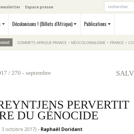
ewsletter
Espace presse
s
Décolonisons ! (Billets d’Afrique)
Publications
moment
SOMMETS AFRIQUE-FRANCE
•
NÉOCOLONIALISME
•
FRANCE
•
CO
017
/
270 - septembre
SALV
 REYNTJENS PERVERTIT
IRE DU GÉNOCIDE
 le 3 octobre 2017)
-
Raphaël Doridant