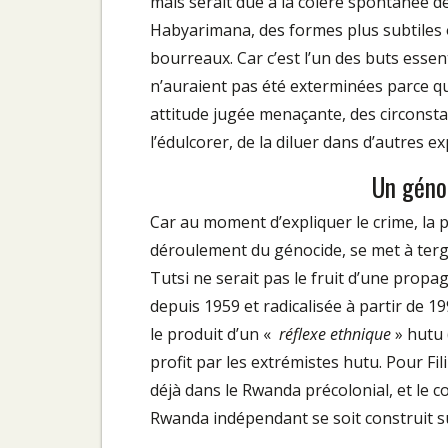
mais serait due à la colère spontanée d
Habyarimana, des formes plus subtiles o
bourreaux. Car c’est l’un des buts essen
n’auraient pas été exterminées parce qu’
attitude jugée menaçante, des circonsta
l’édulcorer, de la diluer dans d’autres exp
Un géno
Car au moment d’expliquer le crime, la p
déroulement du génocide, se met à tergiv
Tutsi ne serait pas le fruit d’une prop
depuis 1959 et radicalisée à partir de 1
le produit d’un «
réflexe ethnique
» hutu 
profit par les extrémistes hutu. Pour Fili
déjà dans le Rwanda précolonial, et le col
Rwanda indépendant se soit construit su