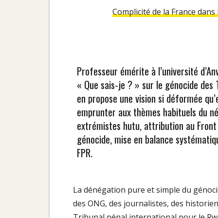
Complicité de la France dans
Professeur émérite à l’université d’Anv
« Que sais-je ? » sur le génocide des 
en propose une vision si déformée qu’e
emprunter aux thèmes habituels du nég
extrémistes hutu, attribution au Front
génocide, mise en balance systématiq
FPR.
La dénégation pure et simple du génocid
des ONG, des journalistes, des historiens
Tribunal pénal international pour le Rwan