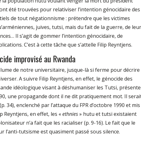
e la population hutu voulant venger la mort du président
nt été trouvées pour relativiser l’intention génocidaire des
tiels de tout négationnisme : prétendre que les victimes
arméniennes, juives, tutsi, mais du fait de la guerre, de leu
nces… Il s’agit de gommer l’intention génocidaire, de
lications. C’est à cette tâche que s’attelle Filip Reyntjens.
cide improvisé au Rwanda
lume de notre universitaire, jusque-là si ferme pour décrire 
erser. A suivre Filip Reyntjens, en effet, le génocide des
agande idéologique visant à déshumaniser les Tutsi, présente
990, une propagande dont il ne dit pratiquement mot. Il serai
(p. 34), enclenché par l’attaque du FPR d’octobre 1990 et mis
p Reyntjens, en effet, les «
ethnies
» hutu et tutsi existaient
onisateur n’a fait que les racialiser (p. 9-16). Le fait que le
r l’anti-tutsisme est quasiment passé sous silence.