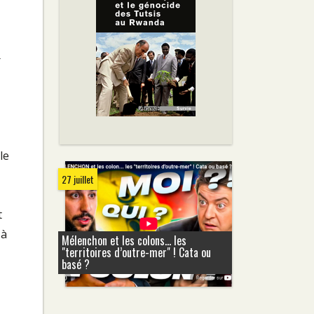
r
le
27 juillet
t
 à
Mélenchon et les colons... les
"territoires d’outre-mer" ! Cata ou
basé ?