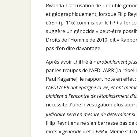
Rwanda. L’accusation de « double génoc
et géographiquement, lorsque Filip Rey
être
» (p. 116) commis par le FPR à l’enco
suggère un génocide « peut-être possib
Droits de l’Homme de 2010, dit « Rapport
pas d’en dire davantage.
Après avoir chiffré à «
probablement plusi
par les troupes de l’AFDL/APR [la rébel
Paul Kagame], le rapport note en effet :
l’AFDL/APR ont épargné la vie, et ont même
plaident à l’encontre de l’établissement d’u
nécessité d’une investigation plus appr
judiciaire sera en mesure de déterminer si 
Filip Reyntjens ne s’embarrasse pas de ce
mots «
génocide
» et «
FPR
». Même s’il n