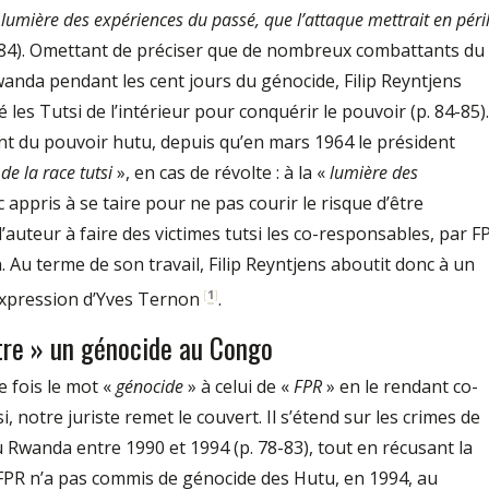
a lumière des expériences du passé, que l’attaque mettrait en péri
 84). Omettant de préciser que de nombreux combattants du
anda pendant les cent jours du génocide, Filip Reyntjens
les Tutsi de l’intérieur pour conquérir le pouvoir (p. 84-85). 
ent du pouvoir hutu, depuis qu’en mars 1964 le président
 de la race tutsi
», en cas de révolte : à la «
lumière des
c appris à se taire pour ne pas courir le risque d’être
l’auteur à faire des victimes tutsi les co-responsables, par F
 Au terme de son travail, Filip Reyntjens aboutit donc à un
[
1
]
’expression d’Yves Ternon
.
tre » un génocide au Congo
 fois le mot «
génocide
» à celui de «
FPR
» en le rendant co-
 notre juriste remet le couvert. Il s’étend sur les crimes de
u Rwanda entre 1990 et 1994 (p. 78-83), tout en récusant la
le FPR n’a pas commis de génocide des Hutu, en 1994, au