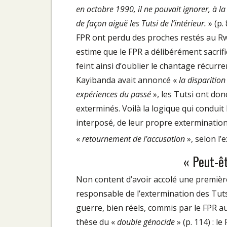
en octobre 1990, il ne pouvait ignorer, à l
de façon aiguë les Tutsi de l’intérieur.
» (p.
FPR ont perdu des proches restés au Rw
estime que le FPR a délibérément sacrifié 
feint ainsi d’oublier le chantage récurr
Kayibanda avait annoncé «
la disparition
expériences du passé
», les Tutsi ont don
exterminés. Voilà la logique qui conduit 
interposé, de leur propre extermination.
«
retournement de l’accusation
», selon l
« Peut-ê
Non content d’avoir accolé une première
responsable de l’extermination des Tutsi,
guerre, bien réels, commis par le FPR a
thèse du «
double génocide
» (p. 114) : 