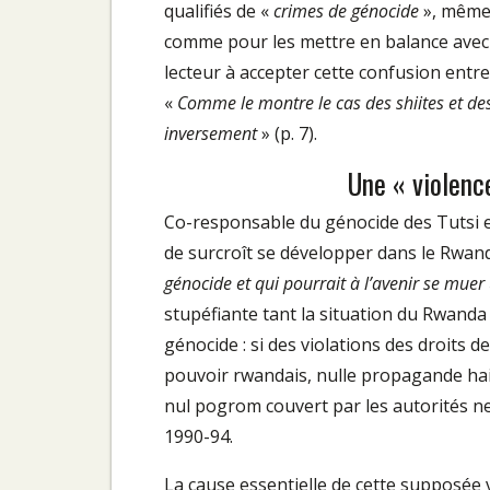
qualifiés de «
crimes de génocide
», même 
comme pour les mettre en balance avec l’
lecteur à accepter cette confusion entre
«
Comme le montre le cas des shiites et des
inversement
» (p. 7).
Une « violenc
Co-responsable du génocide des Tutsi e
de surcroît se développer dans le Rwan
génocide et qui pourrait à l’avenir se muer
stupéfiante tant la situation du Rwanda 
génocide : si des violations des droits 
pouvoir rwandais, nulle propagande hai
nul pogrom couvert par les autorités n
1990-94.
La cause essentielle de cette supposée 