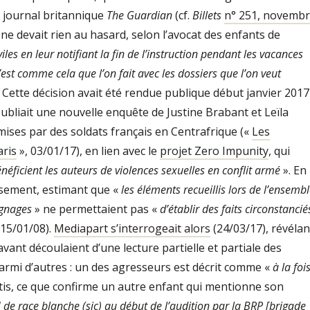
 journal britannique
The Guardian
(cf.
Billets
n° 251, novemb
 ne devait rien au hasard, selon l’avocat des enfants de
iles en leur notifiant la fin de l’instruction pendant les vacances
’est comme cela que l’on fait avec les dossiers que l’on veut
? Cette décision avait été rendue publique début janvier 2017
ubliait une nouvelle enquête de Justine Brabant et Leïla
ises par des soldats français en Centrafrique («
Les
aris
», 03/01/17), en lien avec le
projet Zero Impunity
, qui
éficient les auteurs de violences sexuelles en conflit armé
». En
ssement, estimant que «
les éléments recueillis lors de l’ensemb
ignages
» ne permettaient pas «
d’établir des faits circonstancié
 15/01/08).
Mediapart s’interrogeait alors
(24/03/17), révélan
vant découlaient d’une lecture partielle et partiale des
armi d’autres : un des agresseurs est décrit comme «
à la foi
tis, ce que confirme un autre enfant qui mentionne son
] de race blanche (sic) au début de l’audition par la BRP [brigade