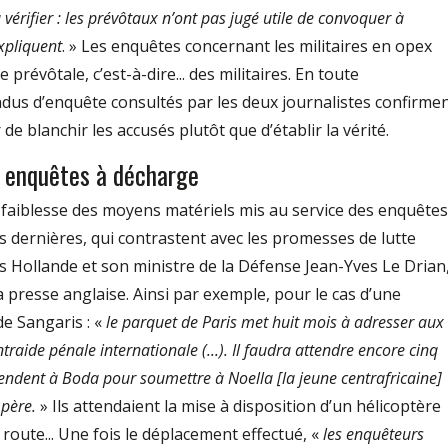
vérifier : les prévôtaux n’ont pas jugé utile de convoquer à
xpliquent
. » Les enquêtes concernant les militaires en opex
évôtale, c’est­-à­-dire... des militaires. En toute
dus d’enquête consultés par les deux journalistes confirme
e blanchir les accusés plutôt que d’établir la vérité.
 enquêtes à décharge
 faiblesse des moyens matériels mis au service des enquêtes
 dernières, qui contrastent avec les promesses de lutte
s Hollande et son ministre de la Défense Jean­-Yves Le Drian
la presse anglaise. Ainsi par exemple, pour le cas d’une
de Sangaris : «
le parquet de Paris met huit mois à adresser aux
raide pénale internationale (...). Il faudra attendre encore cinq
endent à Boda pour soumettre à Noella [la jeune centrafricaine]
 père.
» Ils attendaient la mise à disposition d’un hélicoptère
a route... Une fois le déplacement effectué, «
les enquêteurs