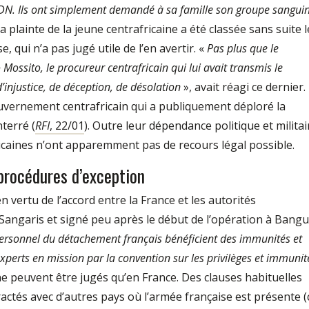
 ADN. Ils ont simplement demandé à sa famille son groupe sangui
a plainte de la jeune centrafricaine a été classée sans suite l
, qui n’a pas jugé utile de l’en avertir. «
Pas plus que le
Mossito, le procureur centrafricain qui lui avait transmis le
d’injustice, de déception, de désolation
», avait réagi ce dernier.
gouvernement centrafricain qui a publiquement déploré la
nterré (
RFI
, 22/01
). Outre leur dépendance politique et militai
fricaines n’ont apparemment pas de recours légal possible.
procédures d’exception
en vertu de l’accord entre la France et les autorités
Sangaris et signé peu après le dé­but de l’opération à Bangu
rsonnel du détachement français bénéficient des immunités et
xperts en mission par la convention sur les privilèges et immunit
ne peuvent être jugés qu’en France. Des clauses habituelles
actés avec d’autres pays où l’armée française est présente (c