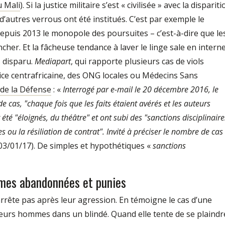
u Mali
). Si la justice militaire s’est « civilisée » avec la disparit
’autres verrous ont été institués. C’est par exemple le
depuis 2013 le monopole des poursuites – c’est­-à­-dire que le
ncher. Et la fâcheuse tendance à laver le linge sale en interne
s disparu.
Mediapart
, qui rapporte plusieurs cas de viols
ustice centrafricaine, des ONG locales ou Médecins Sans
 de la Défense
: «
Interrogé par e-mail le 20 décembre 2016, le
 cas, "chaque fois que les faits étaient avérés et les auteurs
t été "éloignés, du théâtre" et ont subi des "sanctions disciplinaire
s ou la résiliation de contrat". Invité à préciser le nombre de cas
03/01/17). De simples et hypothétiques «
sanctions
imes abandonnées et punies
s’arrête pas après leur agression. En témoigne le cas d’une
ieurs hommes dans un blindé. Quand elle tente de se plaindr