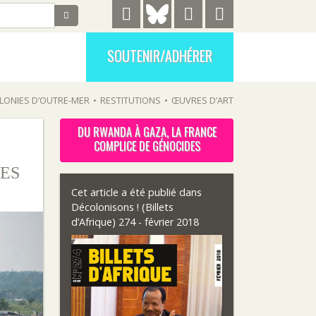
SOUTENIR/ADHÉRER
LONIES D’OUTRE-MER
•
RESTITUTIONS
•
ŒUVRES D’ART
DU RWANDA À GAZA, LA FRANCE
COMPLICE DE GÉNOCIDES
ES
Cet article a été publié dans
Décolonisons ! (Billets
d’Afrique) 274 - février 2018