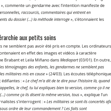
», commente un gendarme avec l’intention manifeste de
ersonnelles, raccourcis, commentaires qui entrent en
nts du dossier (...) la méthode interroge
», s’étonnaient les
érarchie aux petits soins
ts ne semblent pas avoir été pris en compte. Les ordinateur
contenaient en effet des images et vidéos à caractère
ne Brabant et Leïla Miñano dans
Mediapart
(03/01). En outre,
 les témoignages des enfants, les gendarmes ne semblent pas
les militaires mis en cause
» (24/03). Les écoutes téléphoniqu
 édifiantes : «
Le chef m’a dit de te dire pour l’histoire là, quand
u l’appelles, le chef, tu lui expliques bien ta version, comme ça il ne
c (...) comme ça ils disent la même version, tous
», explique l’un
nalistes s’interrogent : «
Les militaires se sont­-ils concertés afi
t sous ordre de leur commandement ? Les faits sont