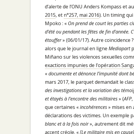
d’alerte de l’ONU Anders Kompass et au
2015
, et
n°257, mai 2016
). Un timing qui
Mpoko : «
On prend de court les parties civ
d’été ou pendant les fêtes de fin d’année. C
étouffer
» (06/01/17). Autre coïncidence 
alors que le journal en ligne
Mediapart
p
Miñano sur les violences sexuelles comm
exactions impunies de l’opération Sang
«
documente et dénonce l’impunité dont bén
mars 2017, le parquet demandait le cla
des investigations et la variation des témo
et étayés à l’encontre des militaires
» (
AFP
,
que certaines «
incohérences
» mises en a
déclarations des victimes. Un exemple p
blanc et à la fois noir
», autrement dit mé
accent créole. «
[Le militaire mis en cause