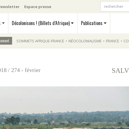
ewsletter
Espace presse
s
Décolonisons ! (Billets d’Afrique)
Publications
moment
SOMMETS AFRIQUE-FRANCE
•
NÉOCOLONIALISME
•
FRANCE
•
CO
018
/
274 - février
SALV