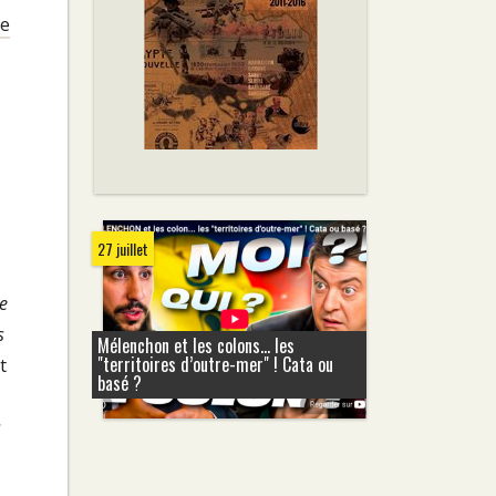
re
27 juillet
le
s
Mélenchon et les colons... les
"territoires d’outre-mer" ! Cata ou
t
basé ?
s