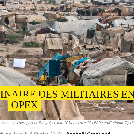
INAIRE DES MILITAIRES E
OPEX
à côté de l'aéroport de Bangui, en juin 2014 (licence CC UN Photo/Catianne Tijeri