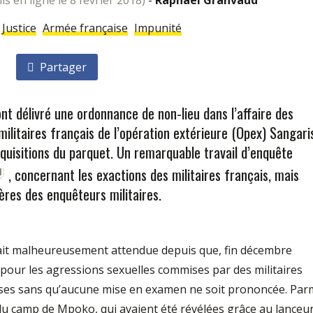
is en ligne le 8 février 2018)
-
Raphaël Granvaud
Justice
Armée française
Impunité
Partager
ont délivré une ordonnance de non­-lieu dans l’affaire des
ilitaires français de l’opération extérieure (Opex) Sangari
équisitions du parquet. Un remarquable travail d’enquête
, concernant les exactions des militaires français, mais
1
]
ères des enquêteurs militaires.
it malheureusement attendue depuis que, fin décembre
pour les agressions sexuelles commises par des militaires
loses sans qu’aucune mise en examen ne soit prononcée. Par
ts du camp de Mpoko, qui avaient été révélées grâce au lanceu