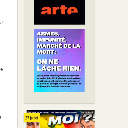
ur
te
s
27 juillet