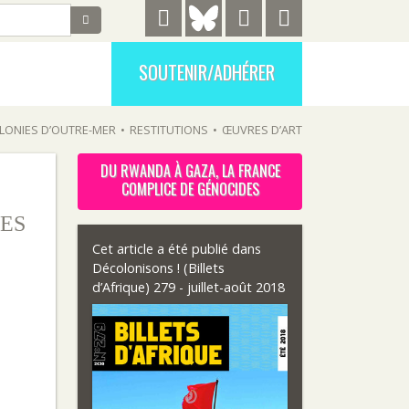
SOUTENIR/ADHÉRER
LONIES D’OUTRE-MER
•
RESTITUTIONS
•
ŒUVRES D’ART
DU RWANDA À GAZA, LA FRANCE
COMPLICE DE GÉNOCIDES
ES
Cet article a été publié dans
Décolonisons ! (Billets
d’Afrique) 279 - juillet-août 2018