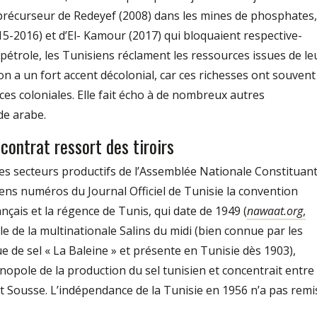
écurseur de Redeyef (2008) dans les mines de phosphates,
15­-2016) et d’El- Kamour (2017) qui bloquaient respective­
 pé­trole, les Tunisiens réclament les ressources issues de le
ion a un fort accent décolonial, car ces richesses ont souvent
es coloniales. Elle fait écho à de nombreux autres
de arabe.
contrat ressort des tiroirs
des secteurs productifs de l’Assemblée Na­tionale Constituan
iens numéros du Journal Officiel de Tunisie la convention
rançais et la ré­gence de Tunis, qui date de 1949 (
nawaat.org
,
ale de la multinationale Salins du midi (bien connue par les
de sel « La Baleine » et présente en Tunisie dès 1903),
nopole de la production du sel tunisien et concentrait entre
et Sousse. L’indépendance de la Tunisie en 1956 n’a pas remi