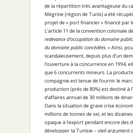
de la répartition très avantageuse du ca
Mégrine (région de Tunis) a été récupér
projet de « port financier » financé par l
L’article 11 de la convention coloniale d
redevance d’occupation du domaine public fi
du domaine public concédées
. » Ainsi, p
scandaleusement, depuis plus d’un demi­-
l’ouverture à la concurrence en 1994, el
que 6 concurrents mineurs. La producti
compagnie est tenue de fournir le march
production (près de 80%) est des­tiné à 
d’affaires annuel de 30 millions de dinars
Dans la situation de grave crise écono­mi
millions de tonnes de sel, et les dizaine
opaque à l’export pendant encore des 
dévelop­per la Tunisie – vieil argument co