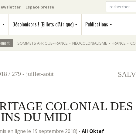
ewsletter
Espace presse
s
Décolonisons ! (Billets d’Afrique)
Publications
moment
SOMMETS AFRIQUE-FRANCE
•
NÉOCOLONIALISME
•
FRANCE
•
CO
018
/
279 - juillet-août
SALV
HÉRITAGE COLONIAL DES
INS DU MIDI
mis en ligne le 19 septembre 2018)
-
Ali Oktef