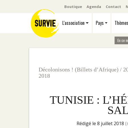
Boutique
Agenda
Contact
N
L'association
Pays
Thème
En ce 
Décolonisons ! (Billets d’Afrique)
/
2
2018
TUNISIE : L’
SAL
rédigé le 8 juillet 2018
(