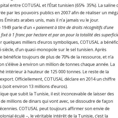
pital entre COTUSAL et l’État tunisien (65% ­ 35%). La saline 
ée par les pouvoirs publics en 2007 afin de réaliser un még
es Émirats arabes unis, mais il n’a jamais vu le jour.
e 1949 parle d’un «
paiement à titre de droits récognitifs d’une
xé à 1 franc par hec­tare et par an pour la totalité des superfici
our quelques milliers d’euros symboliques, COTUSAL a bénéfic
siècle, d’un quasi­-monopole sur le sel tunisien. Après
le bénéficie toujours de plus de 70% de la ressource, et n’a
on s’élève à environ un million de tonnes chaque année. La
é intérieur à hauteur de 125 000 tonnes. Le reste de la
l’export. Officiellement, COTUSAL dé­clare en 2014 un chiffre
 (soit environ 13 mil­lions d’euros).
que que subit la Tunisie, il est inconce­vable de laisser des
s de millions de dinars qui vont avec, se dissoudre de façon
décennies. COTUSAL peut toujours affirmer son envie de
lonial éculé –, le véritable intérêt de la Tunisie, c’est la