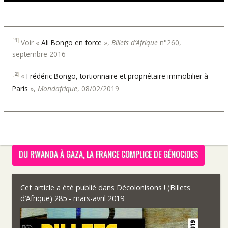
[
1
]
Voir «
Ali Bongo en force
»,
Billets d’Afrique
n°260,
septembre 2016
[
2
]
«
Frédéric Bongo, tortionnaire et propriétaire immobilier à
Paris
»,
Mondafrique
, 08/02/2019
DU RWANDA À GAZA, LA FRANCE COMPLICE DE GÉNOCIDES
Cet article a été publié dans
Décolonisons ! (Billets
d’Afrique) 285 - mars-avril 2019