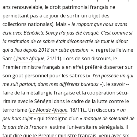
ans renouvelable, le droit pa­trimonial français ne
permettant pas à ce jour de sortir un objet des
collections natio­nales). Mais «
le rapport que nous avons
écrit avec Bénédicte Savoy n’a pas été évo­qué. C’est comme si
la restitution de ce sabre était déconnectée de tout le débat
qui a lieu depuis 2018 sur cette question
», re­grette Felwine
Sarr (
Jeune Afrique
, 21/11). Lors de son discours, le
Premier ministre français a en effet préféré disserter sur
son goût personnel pour les sabres («
J’en pos­sède un qui
me suit partout, dans mes diffé­rents bureaux
»), le savoir-­
faire de la métallurgie française et la coopération sécu­
ritaire avec le Sénégal dans le cadre de la lutte contre le
terrorisme (
Le Monde Afrique
, 18/11)... Un discours «
un
peu hors sujet
» qui témoigne d’un «
manque de so­lennité de
la part de la France
», estime l’universitaire sénégalais. Il
faut dire que le Premier ministre français, venu avec six