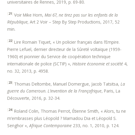
universitaires de Rennes, 2019, p. 69­-80.
[
21
]
Voir Mike Horn,
Mai 67, ne tirez pas sur les enfants de la
République,
Art 2 Voir – Step By Step Productions, 2017, 52
min.
[
22
]
Lire Romain Tiquet, « Un policier français dans l’Empire.
Pierre Lefuel, dernier directeur de la Sûreté voltaïque (1959­
1960) et pionnier du Service de coopération technique
internationale de police (SCTIP) »,
Histoire économie et société
4,
no. 32, 2013, p. 49­58.
[
23
]
Thomas Deltombe, Manuel Domergue, Jacob Tatsitsa,
La
guerre du Cameroun. L’invention de la Françafrique
, Paris, La
Découverte, 2016, p. 32-­34.
[
24
]
Roland Colin, Thomas Perrot, Étienne Smith, « Alors, tu ne
m’embrasses plus Léopold ? Mamadou Dia et Léopold S.
Senghor »,
Afrique Contemporaine
233, no. 1, 2010, p. 124.