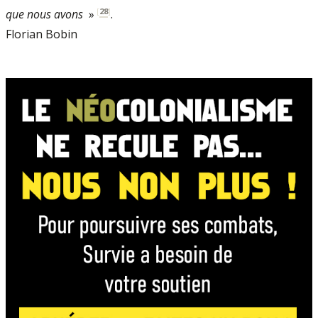
[
28
]
que nous avons
»
.
Florian Bobin