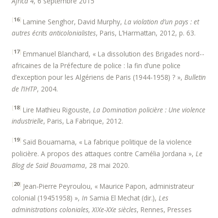
Africa 4
, 6 septembre 2015
[
16
]
Lamine Senghor, David Murphy,
La violation d’un pays : et
autres écrits anticolonialistes
, Paris, L’Harmattan, 2012, p. 63.
[
17
]
Emmanuel Blanchard, « La dissolution des Brigades nord-­
africaines de la Préfecture de police : la fin d’une police
d’exception pour les Algériens de Paris (1944­-1958) ? »,
Bulletin
de l’IHTP
, 2004.
[
18
]
Lire Mathieu Rigouste,
La Domination policière : Une violence
industrielle
, Paris, La Fabrique, 2012.
[
19
]
Saïd Bouamama, « La fabrique politique de la violence
policière. A propos des attaques contre Camélia Jordana »,
Le
Blog de Saïd Bouamama
, 28 mai 2020.
[
20
]
Jean-­Pierre Peyroulou, « Maurice Papon, administrateur
colonial (1945­1958) »,
In
Samia El Mechat (dir.),
Les
administrations coloniales, XIXe-­XXe siècles
, Rennes, Presses