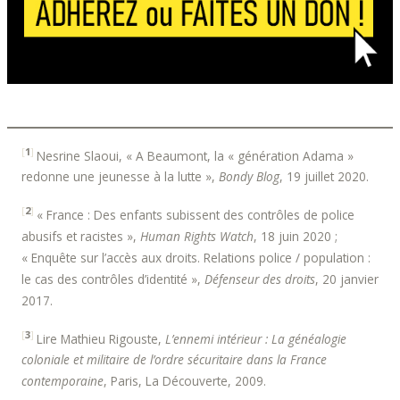
[
1
]
Nesrine Slaoui, « A Beaumont, la « génération Adama »
redonne une jeunesse à la lutte »,
Bondy Blog
, 19 juillet 2020.
[
2
]
« France : Des enfants subissent des contrôles de police
abusifs et racistes »,
Human Rights Watch
, 18 juin 2020 ;
« Enquête sur l’accès aux droits. Relations police / population :
le cas des contrôles d’identité »,
Défenseur des droits
, 20 janvier
2017.
[
3
]
Lire Mathieu Rigouste,
L’ennemi intérieur : La généalogie
coloniale et militaire de l’ordre sécuritaire dans la France
contemporaine
, Paris, La Découverte, 2009.