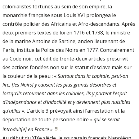
colonialistes fortunés au sein de son empire, la
monarchie française sous Louis XVI prolongea le
contrôle policier des Africains et Afro-descendants. Après
deux premiers textes de loi en 1716 et 1738, le ministre
de la marine Antoine de Sartine, ancien lieutenant de
Paris, institua la Police des Noirs en 1777. Contrairement
au Code noir, cet édit de trente-deux articles prescrivit
des actions fondées non sur le statut d’esclave mais sur
la couleur de la peau : «
Surtout dans la capitale, peut-on
lire, [les Noirs] y causent les plus grands désordres et
lorsqu’ils retournent dans les colonies, ils y portent l’esprit
d’indépendance et d’indocilité et y deviennent plus nuisibles
qu’utiles
». L’article 3 prévoyait ainsi l’arrestation et la
déportation de toute personne noire «
qui se serait
[
8
]
introduit[e] en France
»
-.
Au début du XIXe siècle, le souverain français Napoléon