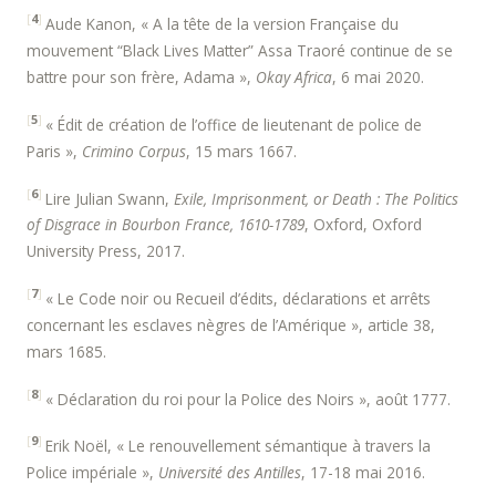
[
4
]
Aude Kanon, « A la tête de la version Française du
mouvement “Black Lives Matter” Assa Traoré continue de se
battre pour son frère, Adama »,
Okay Africa
, 6 mai 2020.
[
5
]
« Édit de création de l’office de lieutenant de police de
Paris »,
Crimino Corpus
, 15 mars 1667.
[
6
]
Lire Julian Swann,
Exile, Imprisonment, or Death : The Politics
of Disgrace in Bourbon France, 1610-­1789
, Oxford, Oxford
University Press, 2017.
[
7
]
« Le Code noir ou Recueil d’édits, déclarations et arrêts
concernant les esclaves nègres de l’Amérique », article 38,
mars 1685.
[
8
]
« Déclaration du roi pour la Police des Noirs », août 1777.
[
9
]
Erik Noël, « Le renouvellement sémantique à travers la
Police impériale »,
Université des Antilles
, 17-­18 mai 2016.