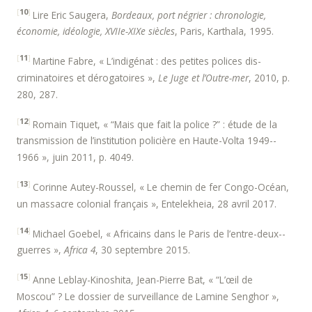
[
10
]
Lire Eric Saugera,
Bordeaux, port négrier : chronologie,
économie, idéologie, XVIIe-­XIXe siècles
, Paris, Karthala, 1995.
[
11
]
Martine Fabre, « L’indigénat : des petites polices dis-
criminatoires et dérogatoires »,
Le Juge et l’Outre­-mer
, 2010, p.
280, 287.
[
12
]
Romain Tiquet, « “Mais que fait la police ?” : étude de la
transmission de l’institution policière en Haute­-Volta 1949-­
1966 », juin 2011, p. 40­49.
[
13
]
Corinne Autey-­Roussel, « Le chemin de fer Congo-Océan,
un massacre colonial français », Entelekheia, 28 avril 2017.
[
14
]
Michael Goebel, « Africains dans le Paris de l’entre-deux-­
guerres »,
Africa 4
, 30 septembre 2015.
[
15
]
Anne Leblay­-Kinoshita, Jean-­Pierre Bat, « “L’œil de
Moscou” ? Le dossier de surveillance de Lamine Senghor »,