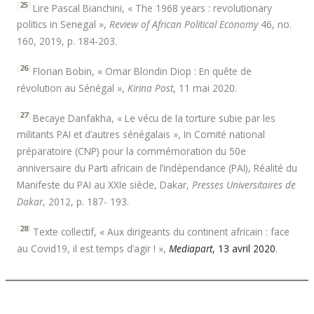
[
25
]
Lire Pascal Bianchini, « The 1968 years : revolutionary
politics in Senegal »,
Review of African Political Economy
46, no.
160, 2019, p. 184­-203.
[
26
]
Florian Bobin, « Omar Blondin Diop : En quête de
révolution au Sénégal »,
Kirina Post
, 11 mai 2020.
[
27
]
Becaye Danfakha, « Le vécu de la torture subie par les
militants PAI et d’autres sénégalais », In Comité national
préparatoire (CNP) pour la commémoration du 50e
anniversaire du Parti africain de l’indépendance (PAI), Réalité du
Manifeste du PAI au XXIe siècle, Dakar,
Presses Universitaires de
Dakar
, 2012, p. 187­- 193.
[
28
]
Texte collectif, « Aux dirigeants du continent africain : face
au Covid­19, il est temps d’agir ! »,
Mediapart
, 13 avril 2020
.