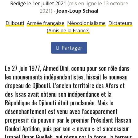
rédigé le 1er juillet 2021
(mis en ligne le 13 octobre
2021)
-
Jean-Loup Schaal
Djibouti
Armée française
Néocolonialisme
Dictateurs
(Amis de la France)
Partager
Le 27 juin 1977, Ahmed Dini, connu pour son rôle dans
les mouvements indépendantistes, hissait le nouveau
drapeau de Djibouti. L’ancien territoire des Afars et
des Issas avait obtenu son indépendance et la
République de Djibouti était proclamée. Mais le
désenchantement est venu avec l’accaparement
progressif du pouvoir par le premier Président Hassan
Gouled Aptidon, puis par son « neveu » et successeur
Ismaël Omar Guelleh, qui règne par la force, la terreur