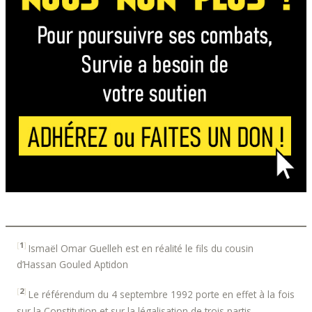
[
1
]
Ismaël Omar Guelleh est en réalité le fils du cousin
d’Hassan Gouled Aptidon
[
2
]
Le référendum du 4 septembre 1992 porte en effet à la fois
sur la Constitution et sur la légalisation de trois partis