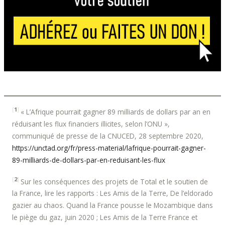
[
1
]
« L’Afrique pourrait gagner 89 milliards de dollars par an en
réduisant les flux financiers illicites, selon l’ONU »,
communiqué de presse de la CNUCED, 28 septembre 2020,
https://unctad.org/fr/press-material/lafrique-pourrait-gagner-
89-milliards-de-dollars-par-en-reduisant-les-flux
[
2
]
Sur les conséquences des projets de Total et le soutien de
la France, lire les rapports : Les Amis de la Terre, De l’eldorado
gazier au chaos. Quand la France pousse le Mozambique dans
le piège du gaz, juin 2020 ; Les Amis de la Terre France et