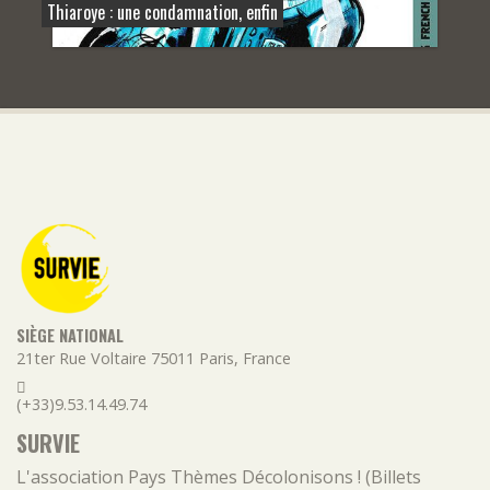
Thiaroye : une condamnation, enfin
SIÈGE NATIONAL
21ter Rue Voltaire
75011
Paris
,
France
(+33)9.53.14.49.74
SURVIE
L'association
Pays
Thèmes
Décolonisons ! (Billets