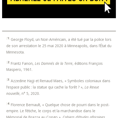
[
1
]
George Floyd, un Noir-Américain, a été tué par la police lors
de son arrestation le 25 mai 2020 à Minneapolis, dans l’État du
Minnesota.
[
2
]
Frantz Fanon,
Les Damnés de la Terre
, éditions François
Maspero, 1961.
[
3
]
Azzedine Hajji et Renaud Maes, « Symboles coloniaux dans
l’espace public : la statue qui cache la forêt ? »,
La Revue
nouvelle
, n° 5, 2020.
[
4
]
Florence Bernault, « Quelque chose de pourri dans le post-
empire. Le fétiche, le corps et la marchandise dans le
Mémorial de Brazza au Congo »,
Cahiers d’études africaines,