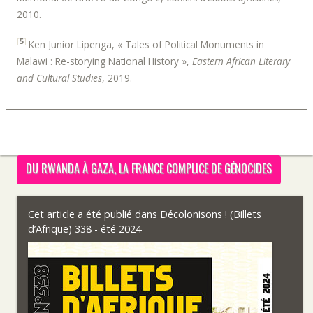
2010.
[
5
]
Ken Junior Lipenga, « Tales of Political Monuments in
Malawi : Re-storying National History »,
Eastern African Literary
and Cultural Studies
, 2019.
DU RWANDA À GAZA, LA FRANCE COMPLICE DE GÉNOCIDES
Cet article a été publié dans
Décolonisons ! (Billets
d’Afrique) 338 - été 2024